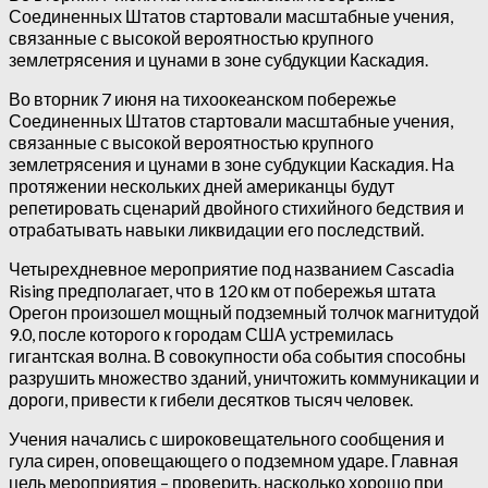
Соединенных Штатов стартовали масштабные учения,
связанные с высокой вероятностью крупного
землетрясения и цунами в зоне субдукции Каскадия.
Во вторник 7 июня на тихоокеанском побережье
Соединенных Штатов стартовали масштабные учения,
связанные с высокой вероятностью крупного
землетрясения и цунами в зоне субдукции Каскадия.
На
протяжении нескольких дней американцы будут
репетировать сценарий двойного стихийного бедствия и
отрабатывать навыки ликвидации его последствий.
Четырехдневное мероприятие под названием Cascadia
Rising предполагает, что в 120 км от побережья штата
Орегон произошел мощный подземный толчок магнитудой
9.0, после которого к городам США устремилась
гигантская волна. В совокупности оба события способны
разрушить множество зданий, уничтожить коммуникации и
дороги, привести к гибели десятков тысяч человек.
Учения начались с широковещательного сообщения и
гула сирен, оповещающего о подземном ударе. Главная
цель мероприятия – проверить, насколько хорошо при