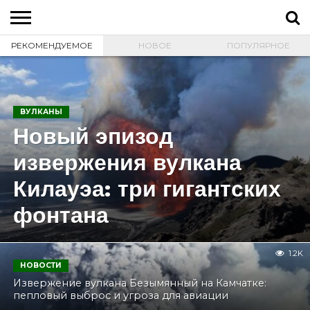
РЕКОМЕНДУЕМОЕ
НОВОЕ
ПОПУЛЯРНОЕ
ГЛАВНАЯ
О
ВУЛКАНЫ
КАЛЬДЕРЫ
НОВОСТИ
ФАКТЫ
ИСТОРИЯ
МОНИТОРИНГ
ВИДЕО
ТУРИСТАМ
О
КАРТА
КОНТАКТЫ
ВУЛКАНАХ
МИРА
САЙТЕ
САЙТА
ВУЛКАНЫ
Новый эпизод
извержения вулкана
Килауэа: три гигантских
фонтана
1.2K
НОВОСТИ
Извержение вулкана Безымянный на Камчатке:
пепловый выброс и угроза для авиации