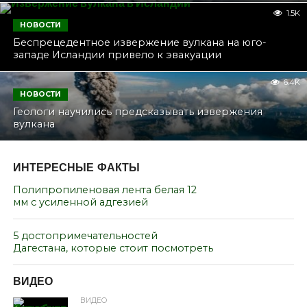
1.5K
НОВОСТИ
Беспрецедентное извержение вулкана на юго-
западе Исландии привело к эвакуации
6.4K
НОВОСТИ
Геологи научились предсказывать извержения
вулкана
ИНТЕРЕСНЫЕ ФАКТЫ
Полипропиленовая лента белая 12
мм с усиленной адгезией
5 достопримечательностей
Дагестана, которые стоит посмотреть
ВИДЕО
ВИДЕО