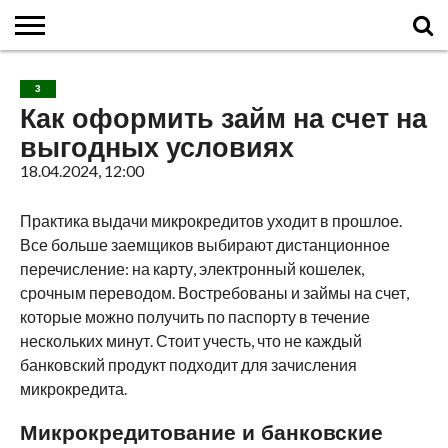
ГЛАВНАЯ
О
ВУЛКАНЫ
КАЛЬДЕРЫ
НОВОСТИ
ФАКТЫ
ИСТОРИЯ
МОНИТОРИНГ
ВИДЕО
ТУРИСТАМ
О
КАРТА
КОНТАКТЫ
3
ВУЛКАНАХ
МИРА
САЙТЕ
САЙТА
Как оформить займ на счет на
выгодных условиях
18.04.2024, 12:00
Практика выдачи микрокредитов уходит в прошлое.
Все больше заемщиков выбирают дистанционное
перечисление: на карту, электронный кошелек,
срочным переводом. Востребованы и займы на счет,
которые можно получить по паспорту в течение
нескольких минут. Стоит учесть, что не каждый
банковский продукт подходит для зачисления
микрокредита.
Микрокредитование и банковские