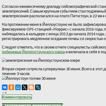
Согласно ежемесячному докладу сейсмографической станци
землетрясений.
Самым крупным событием стал подземный то
землетрясения располагался на плато Питчстоун, в 22 км к 
На протяжении июня в Йеллоустоуне не было зафиксирован
фиксируемое GPS-станцией «Норрис» с начала 2016 года, пр
наблюдалась в кальдере с конца 2013 до начала 2014 года
регистрировать медленное оседание почвы со скоростью око
Следует отметить, что в своем отчете специалисты сейсмо
побережье Йеллоустоунского озера
и включала в себя 6 по
Вторая серия сотрясла супервулкан 30 июня. Всего в этот 
течение 3 часов.
-->
Комментировать