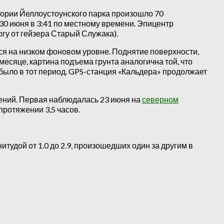
тории Йеллоустоунского парка произошло 70
30 июня в 3:41 по местному времени. Эпицентр
югу от гейзера Старый Служака).
ся на низком фоновом уровне. Поднятие поверхности,
месяце, картина подъема грунта аналогична той, что
 было в тот период. GPS-станция «Кальдера» продолжает
сений. Первая наблюдалась 23 июня на
северном
протяжении 3,5 часов.
тудой от 1.0 до 2.9, произошедших один за другим в