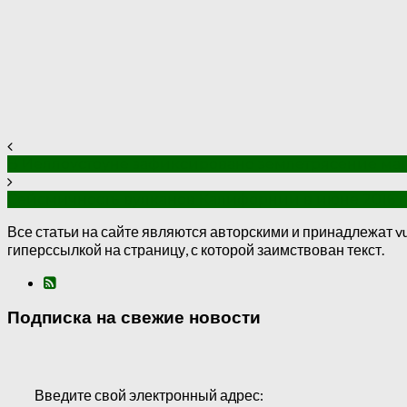
В Йеллоустоуне зафиксировано землетрясение маг
Сейсмичность вулканов Калифорнии в июне 2016 
Все статьи на сайте являются авторскими и принадлежат vu
гиперссылкой на страницу, с которой заимствован текст.
Подписка на свежие новости
Введите свой электронный адрес: