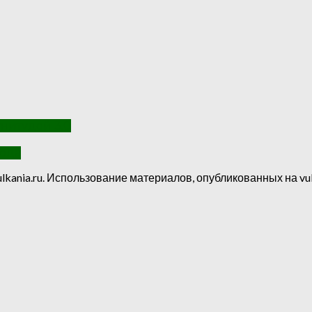
нитудой 3.0
года
lkania.ru. Использование материалов, опубликованных на vul