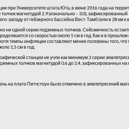
и при Университете штата Юта, в июне 2016 года на терри
лчок магнитудой 2.9 (изначально – 3.0), зафиксированный 
юго-западу от гейзерного бассейна Вест-Тамб (или в 28 км к 
о ни одной серии подземных толчков. Сейсмичность остает
одолжается со скоростью около 5 см в год. Как и в прошлом 
, хотя темпы инфляции составляют менее половины того, что
ло 1,5 см в год.
графической станции не учли как минимум 2 серии землетря
дземных толчков магнитудой 0.6 до 2.4, зафиксированных на 
день на плато Питчстоун было отмечено 6 землетрясений магни