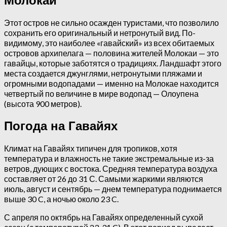
Молокаи
Этот остров не сильно осажден туристами, что позволило
сохранить его оригинальный и нетронутый вид. По-
видимому, это наиболее «гавайский» из всех обитаемых
островов архипелага — половина жителей Молокаи — это
гавайцы, которые заботятся о традициях. Ландшафт этого
места создается джунглями, нетронутыми пляжами и
огромными водопадами — именно на Молокае находится
четвертый по величине в мире водопад — Олоупена
(высота 900 метров).
Погода на Гавайях
Климат на Гавайях типичен для тропиков, хотя
температура и влажность не такие экстремальные из-за
ветров, дующих с востока. Средняя температура воздуха
составляет от 26 до 31 С. Самыми жаркими являются
июль, август и сентябрь — днем температура поднимается
выше 30 C, а ночью около 23 C.
С апреля по октябрь на Гавайях определенный сухой