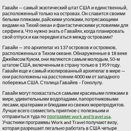
Гавайи — самый экзотический штат США и единственный,
расположенный только на островах. Он славится своими
белыми пляжами, райскими уголками, потрясающими
видами на Тихий океан и фантастическими условиями для
серфинга. Что нужно знать о Гавайях, когда планировать
свой отпуск и как передвигаться между островами?
Гавайи — это архипелаг из 137 островов и островков,
расположенных в Тихом океане. Обнаруженные в 18 веке
Джеймсом Куком, они являются самым молодым, 50-м
штатом США, включенным в страну только в 1959 году.
Гавайи еще и самый изолированный архипелаг в мире —
они расположены на расстоянии 4000 км от западного
побережья США. Столица Гавайев – Гонолулу.
Гавайи могут похвастаться самыми красивыми пляжами в
мире, удивительными водопадами, папоротниковыми
лесами, кратерами и блюдами из свежих морепродуктов.
Лучше всего совместить приятное с полезныим и
отправиться туда по
программе work and travel usa
.
Участники программы Work and Travel получают визу,
которая разрешает легально работать в США четыре