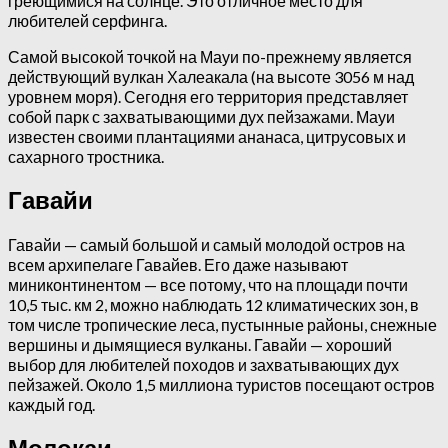
греющимися на солнце. Это отличное место для
любителей серфинга.
Самой высокой точкой на Мауи по-прежнему является
действующий вулкан Халеакала (на высоте 3056 м над
уровнем моря). Сегодня его территория представляет
собой парк с захватывающими дух пейзажами. Мауи
известен своими плантациями ананаса, цитрусовых и
сахарного тростника.
Гавайи
Гавайи — самый большой и самый молодой остров на
всем архипелаге Гавайев. Его даже называют
миниконтинентом — все потому, что на площади почти
10,5 тыс. км 2, можно наблюдать 12 климатических зон, в
том числе тропические леса, пустынные районы, снежные
вершины и дымящиеся вулканы. Гавайи — хороший
выбор для любителей походов и захватывающих дух
пейзажей. Около 1,5 миллиона туристов посещают остров
каждый год.