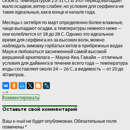
сезон (с температурой 23-31 C). В этот период выпадает
мало осадков, ветер слабее, но условия для серфинга не
такие идеальные, как в конце и начале года.
Месяцы с октября по март определенно более влажные,
чаще выпадают осадки, а температуры немного ниже —
они колеблются от 18 до 28 C. Однако это идеальное
время для серфинга из-за высоких волн, можно
наблюдать зимовку горбатых китов в прибрежных водах
Мауи и любоваться заснеженной самой высокой
вершиной архипелага — Мауна-Кеа. Гавайи — отличные
условия для дайвинга в течение всего года — температура
воды составляет около 24 — 26 C, а видимость — от 20 до
40 метров.
-->
Комментировать
Оставьте свой комментарий
Ваш e-mail не будет опубликован.
Обязательные поля
помечены
*