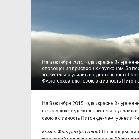
На 8 октября 2015 года «красный» уровен
оповещения присвоен 37 вулканам. За п
значительно усилилась деятельность Попо
Фуэго, сохраняют свою активность Питон-
На 8 октября 2015 года «красный» уровен
последнюю неделю значительно усилилась
свою активность Питон-де-ла-Фурнез и Ки
Кампи Флегрей (Италия).
По информации в
кальдерой произошла серия из 33 землетр