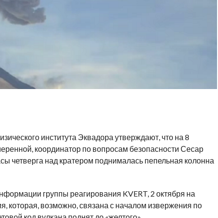
зического института Эквадора утверждают, что на 8
меренной, координатор по вопросам безопасности Сесар
часы четверга над кратером поднималась пепельная колонна
нформации группы реагирования KVERT, 2 октября на
, которая, возможно, связана с началом извержения по
овой код вулкана поднят до «желтого».