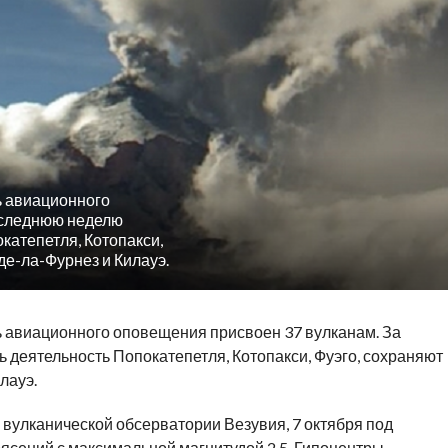
ь авиационного
оследнюю неделю
катепетля, Котопакси,
де-ла-Фурнез и Килауэ.
ь авиационного оповещения присвоен 37 вулканам. За
 деятельность Попокатепетля, Котопакси, Фуэго, сохраняют
лауэ.
улканической обсерватории Везувия, 7 октября под
ясений с максимальной магнитудой 2.5. Гипоцентры