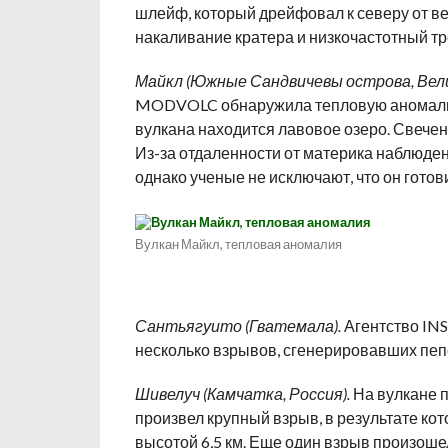
шлейф, который дрейфовал к северу от ве
накаливание кратера и низкочастотный тр
Майкл (Южные Сандвичевы острова, Вел
MODVOLC обнаружила тепловую аномалию, к
вулкана находится лавовое озеро. Свече
Из-за отдаленности от материка наблюде
однако ученые не исключают, что он готов
Вулкан Майкл, тепловая аномалия
Сантьягуито (Гватемала).
Агентство INS
несколько взрывов, сгенерировавших пеп
Шивелуч (Камчатка, Россия).
На вулкане п
произвел крупный взрыв, в результате ко
высотой 6,5 км. Еще один взрыв произошел