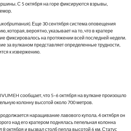
ршины. С 5 октября на горе фиксируются взрывы,
емор.
икобритания)
. Еще 30 сентября система оповещения
оторая, вероятно, указывает на то, что в кратере
ние фиксировалось на протяжении всей последней недели.
ние за вулканом представляет определенные трудности,
ится к извержению.
IVUMEH сообщает, что 5–6 октября на вулкане произошло
ельную колонну высотой около 700 метров.
родолжается наращивание лавового купола. 4 октября он
торого над его кратером поднялась пепельная колонна
 8 октября и вызвал столб пепла высотой 6 км. Статус