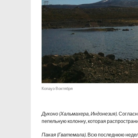
Копауэ 8 октября
Дуконо (Хальмахера, Индонезия).
Согласно
пепельную колонну, которая распространил
Пакая (Гватемала).
Всю последнюю недел