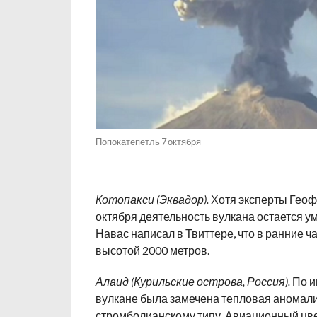
Попокатепетль 7 октября
Котопакси (Эквадор).
Хотя эксперты Геофи
октября деятельность вулкана остается у
Навас написал в Твиттере, что в ранние 
высотой 2000 метров.
Алаид (Курильские острова, Россия).
По и
вулкане была замечена тепловая аномалия
стромболианскому типу. Авиационный цвет