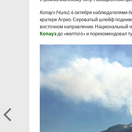
Копауэ (Чили).
6 октября наблюдателями б
кратере Агрио. Сероватый шлейф поднима
восточном направлении. Национальный 
Копауэ
до «желтого» и порекомендовал тур