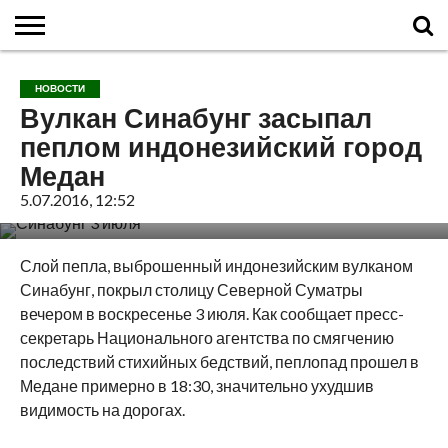
ГЛАВНАЯ
О
ВУЛКАНЫ
КАЛЬДЕРЫ
НОВОСТИ
ФАКТЫ
ИСТОРИЯ
МОНИТОРИНГ
ВИДЕО
ТУРИСТАМ
О
КАРТА
КОНТАКТЫ
НОВОСТИ
ВУЛКАНАХ
МИРА
САЙТЕ
САЙТА
Вулкан Синабунг засыпал
пеплом индонезийский город
Медан
5.07.2016, 12:52
Слой пепла, выброшенный индонезийским вулканом
Синабунг, покрыл столицу Северной Суматры
вечером в воскресенье 3 июля.
Как сообщает пресс-
секретарь Национального агентства по смягчению
последствий стихийных бедствий, пеплопад прошел в
Медане примерно в 18:30, значительно ухудшив
видимость на дорогах.