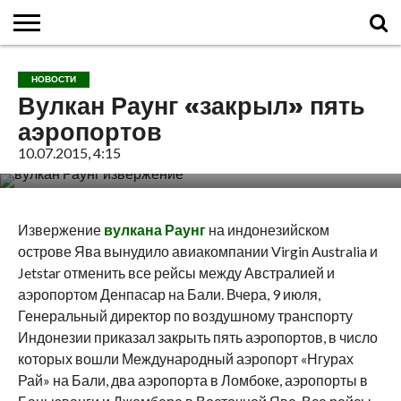
ГЛАВНАЯ
О
ВУЛКАНЫ
КАЛЬДЕРЫ
НОВОСТИ
ФАКТЫ
ИСТОРИЯ
МОНИТОРИНГ
ВИДЕО
ТУРИСТАМ
О
КАРТА
КОНТАКТЫ
НОВОСТИ
ВУЛКАНАХ
МИРА
САЙТЕ
САЙТА
Вулкан Раунг «закрыл» пять
аэропортов
10.07.2015, 4:15
Извержение
вулкана Раунг
на индонезийском
острове Ява вынудило авиакомпании Virgin Australia и
Jetstar отменить все рейсы между Австралией и
аэропортом Денпасар на Бали. Вчера, 9 июля,
Генеральный директор по воздушному транспорту
Индонезии приказал закрыть пять аэропортов, в число
которых вошли Международный аэропорт «Нгурах
Рай» на Бали, два аэропорта в Ломбоке, аэропорты в