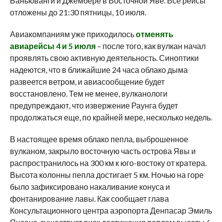
Баньюванги и Джембере в Восточной Яве. Все рейсы
отложены до 21:30 пятницы, 10 июля.
Авиакомпаниям уже приходилось
отменять
авиарейсы 4 и 5 июля
– после того, как вулкан начал
проявлять свою активную деятельность. Синоптики
надеются, что в ближайшие 24 часа облако дыма
развеется ветром, и авиасообщение будет
восстановлено. Тем не менее, вулканологи
предупреждают, что извержение Раунга будет
продолжаться еще, по крайней мере, несколько недель.
В настоящее время облако пепла, выброшенное
вулканом, закрыло восточную часть острова Явы и
распространилось на 300 км к юго-востоку от кратера.
Высота колонны пепла достигает 5 км. Ночью на горе
было зафиксировано накаливание конуса и
фонтанирование лавы. Как сообщает глава
Консультационного центра аэропорта Денпасар Эмиль