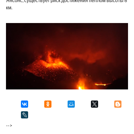
Янсонс, существует риск достижения пеплом высоты 6
км.
-->