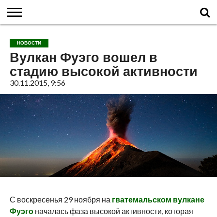
ГЛАВНАЯ
О
ВУЛКАНЫ
КАЛЬДЕРЫ
НОВОСТИ
ФАКТЫ
ИСТОРИЯ
МОНИТОРИНГ
ВИДЕО
ТУРИСТАМ
О
КАРТА
КОНТАКТЫ
НОВОСТИ
ВУЛКАНАХ
МИРА
САЙТЕ
САЙТА
Вулкан Фуэго вошел в
стадию высокой активности
30.11.2015, 9:56
С воскресенья 29 ноября на
гватемальском вулкане
Фуэго
началась фаза высокой активности, которая