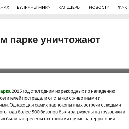
АНАХ
ВУЛКАНЫ МИРА
КАЛЬДЕРЫ
НОВОСТИ
ФАК
м парке уничтожают
уничтожено около 700
ии и недовольством
парка
2015 год стал одним из рекордных по нападению
осетителей пострадали от стычки с животными и
ми. Однако для самих парнокопытных встречи с людьми
ого года более 500 бизонов были загружены на грузовики и
ных были застрелены охотниками прямо на территории