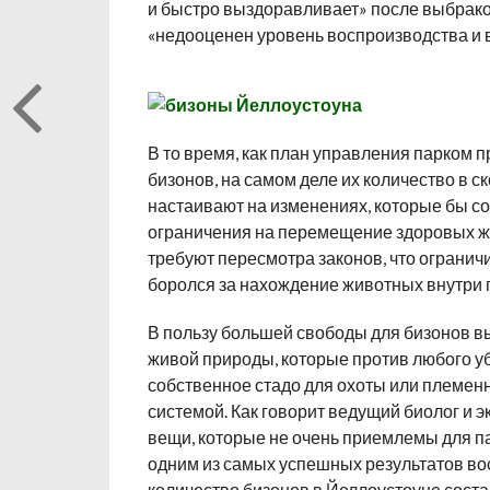
и быстро выздоравливает» после выбраков
«недооценен уровень воспроизводства и
В то время, как план управления парком 
бизонов, на самом деле их количество в 
настаивают на изменениях, которые бы со
ограничения на перемещение здоровых ж
требуют пересмотра законов, что огранич
боролся за нахождение животных внутри г
В пользу большей свободы для бизонов в
живой природы, которые против любого у
собственное стадо для охоты или племен
системой. Как говорит ведущий биолог и э
вещи, которые не очень приемлемы для па
одним из самых успешных результатов вос
количество бизонов в Йеллоустоуне соста