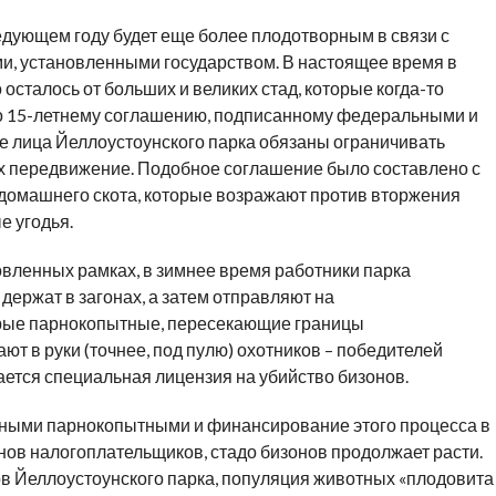
едующем году будет еще более плодотворным в связи с
ми, установленными государством. В настоящее время в
о осталось от больших и великих стад, которые когда-то
о 15-летнему соглашению, подписанному федеральными и
 лица Йеллоустоунского парка обязаны ограничивать
х передвижение. Подобное соглашение было составлено с
домашнего скота, которые возражают против вторжения
е угодья.
овленных рамках, в зимнее время работники парка
держат в загонах, а затем отправляют на
ые парнокопытные, пересекающие границы
ют в руки (точнее, под пулю) охотников – победителей
ется специальная лицензия на убийство бизонов.
тными парнокопытными и финансирование этого процесса в
нов налогоплательщиков, стадо бизонов продолжает расти.
в Йеллоустоунского парка, популяция животных «плодовита