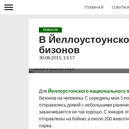
ГЛАВНАЯ
О ВУЛК
НОВОСТИ
В Йеллоустоунско
бизонов
С начала 2015 года в Йеллоустоуне было 
30.08.2015, 13:17
бизонов, что связано с ростом их популяц
фермеров из близлежащих поселений.
Для
Йеллоустонского национального 
бизонов на человека. С середины мая 5 п
отправились домой с небольшими ранения
заканчиваются не так хорошо. С января эт
отправлены на бойню, а около 200 живот
парка.