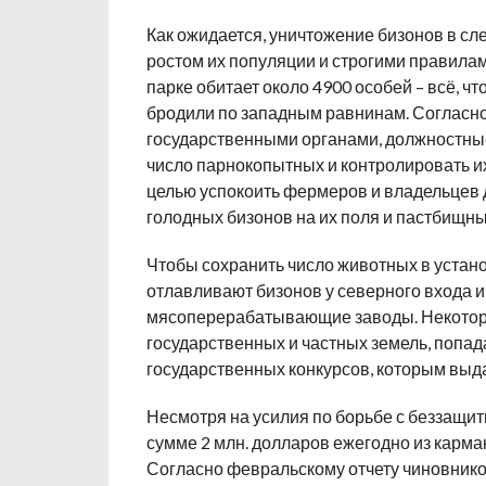
Как ожидается, уничтожение бизонов в сл
ростом их популяции и строгими правила
парке обитает около 4900 особей – всё, чт
бродили по западным равнинам. Согласн
государственными органами, должностные
число парнокопытных и контролировать и
целью успокоить фермеров и владельцев 
голодных бизонов на их поля и пастбищны
Чтобы сохранить число животных в устан
отлавливают бизонов у северного входа и 
мясоперерабатывающие заводы. Некотор
государственных и частных земель, попада
государственных конкурсов, которым выда
Несмотря на усилия по борьбе с беззащи
сумме 2 млн. долларов ежегодно из карма
Согласно февральскому отчету чиновнико