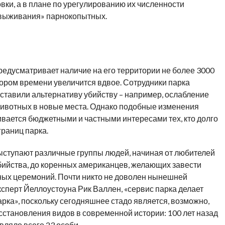
ки, а в плане по урегулированию их численности
 выживания» парнокопытных.
предусматривает наличие на его территории не более 3000
скором времени увеличится вдвое. Сотрудники парка
ставили альтернативу убийству – например, ослабление
ивотных в новые места. Однако подобные изменения
ивается бюджетными и частными интересами тех, кто долго
раниц парка.
ыступают различные группы людей, начиная от любителей
бийства, до коренных американцев, желающих завести
ных церемоний. Почти никто не доволен нынешней
ксперт Йеллоустоуна Рик Валлен, «сервис парка делает
рка», поскольку сегодняшнее стадо является, возможно,
становления видов в современной истории: 100 лет назад
вляло всего 23 особи.