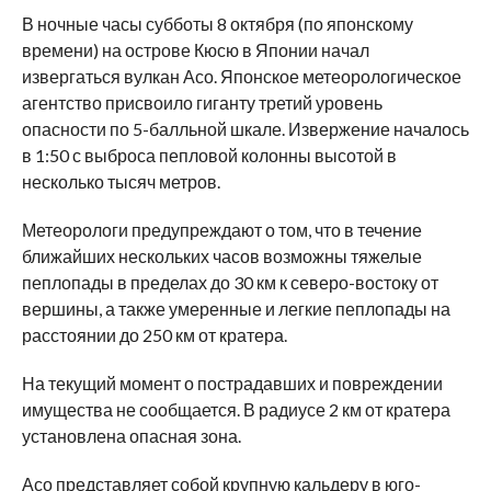
В ночные часы субботы 8 октября (по японскому
времени) на острове Кюсю в Японии начал
извергаться вулкан Асо.
Японское метеорологическое
агентство присвоило гиганту третий уровень
опасности по 5-балльной шкале. Извержение началось
в 1:50 с выброса пепловой колонны высотой в
несколько тысяч метров.
Метеорологи предупреждают о том, что в течение
ближайших нескольких часов возможны тяжелые
пеплопады в пределах до 30 км к северо-востоку от
вершины, а также умеренные и легкие пеплопады на
расстоянии до 250 км от кратера.
На текущий момент о пострадавших и повреждении
имущества не сообщается. В радиусе 2 км от кратера
установлена опасная зона.
Асо представляет собой крупную кальдеру в юго-