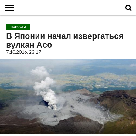
ГЛАВНАЯ
О
ВУЛКАНЫ
КАЛЬДЕРЫ
НОВОСТИ
ФАКТЫ
ИСТОРИЯ
МОНИТОРИНГ
ВИДЕО
ТУРИСТАМ
О
КАРТА
КОНТАКТЫ
НОВОСТИ
ВУЛКАНАХ
МИРА
САЙТЕ
САЙТА
В Японии начал извергаться
вулкан Асо
7.10.2016, 23:17