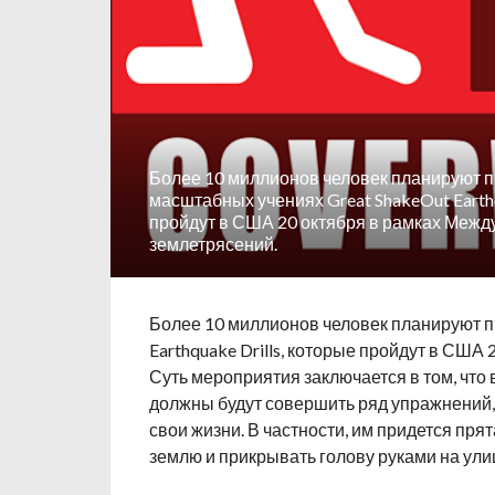
Более 10 миллионов человек планируют п
масштабных учениях Great ShakeOut Earthq
пройдут в США 20 октября в рамках Межд
землетрясений.
Более 10 миллионов человек планируют п
Earthquake Drills, которые пройдут в США
Суть мероприятия заключается в том, что 
должны будут совершить ряд упражнений,
свои жизни. В частности, им придется пря
землю и прикрывать голову руками на ули