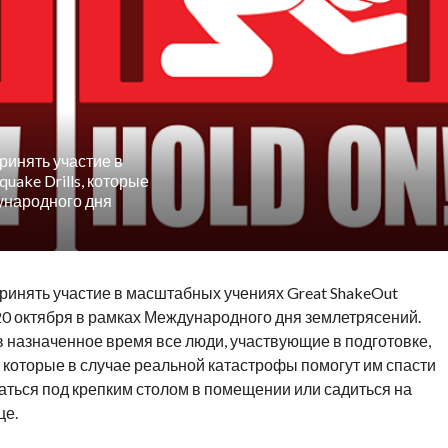
ринять участие в
uake Drills, которые
ународного дня
ринять участие в масштабных учениях Great ShakeOut
 20 октября в рамках Международного дня землетрясений.
в назначенное время все люди, участвующие в подготовке,
 которые в случае реальной катастрофы помогут им спасти
таться под крепким столом в помещении или садиться на
це.