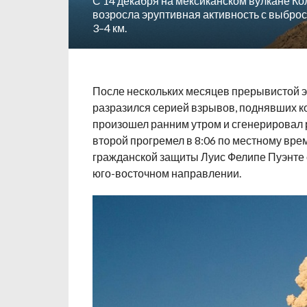
С 14 декабря на мексиканском вулкане К
возросла эруптивная активность с выброс
3–4 км.
После нескольких месяцев прерывистой э
разразился серией взрывов, поднявших к
произошел ранним утром и сгенерировал 
второй прогремел в 8:06 по местному вре
гражданской защиты Луис Фелипе Пуэнте 
юго-восточном направлении.