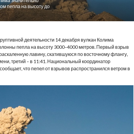
олима значительно
ом пепла на высоту до
руптивной деятельности 14 декабря вулкан Колима
олонны пепла на высоту 3000–4000 метров. Первый взрыв
раскаленную лавину, скатившуюся по восточному флангу,
мени, третий – в 11:41. Национальный координатор
сообщает, что пепел от взрывов распространился ветром в