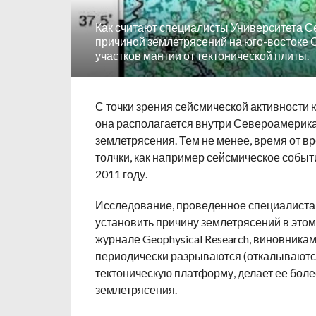
Как считают специалисты Университета С
причиной землетрясений на юго-востоке
участков мантии от тектонической плиты.
С точки зрения сейсмической активности 
она располагается внутри Североамерика
землетрясения.
Тем не менее, время от в
толчки, как например сейсмическое событ
2011 году.
Исследование, проведенное специалиста
установить причину землетрясений в этом
журнале Geophysical Research, виновника
периодически разрываются (откалываются 
тектоническую платформу, делает ее более
землетрясения.