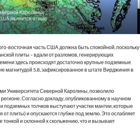
еверной Каролины,
 США является отрыв
юго-восточная часть США должна быть спокойной, поскольку
нской плиты – вдали от разломов, генерирующих
ремени здесь происходят достаточно крупные подземные
ие магнитудой 5.8, зафиксированное в штате Вирджиния в
ми Университета Северной Каролины, позволило
 регионе. Согласно докладу, опубликованному в научном
ми подземных толчков выступают участки мантии, которые
от плиты) и опускаются глубже под землю. Это ослабляет
 тонкой и склонной к скольжению, что и вызывает