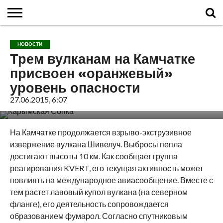
ГЛАВНАЯ
О
ВУЛКАНЫ
КАЛЬДЕРЫ
НОВОСТИ
ФАКТЫ
ИСТОРИЯ
МОНИТОРИНГ
ВИДЕО
ТУРИСТАМ
О
КАРТА
КОНТАКТЫ
НОВОСТИ
ВУЛКАНАХ
МИРА
САЙТЕ
САЙТА
Трем вулканам на Камчатке
присвоен «оранжевый»
уровень опасности
27.06.2015, 6:07
На Камчатке продолжается взрыво-экструзивное
извержение вулкана Шивелуч. Выбросы пепла
достигают высоты 10 км.
Как сообщает группа
реагирования KVERT, его текущая активность может
повлиять на международное авиасообщение. Вместе с
тем растет лавовый купол вулкана (на северном
фланге), его деятельность сопровождается
образованием фумарол. Согласно спутниковым