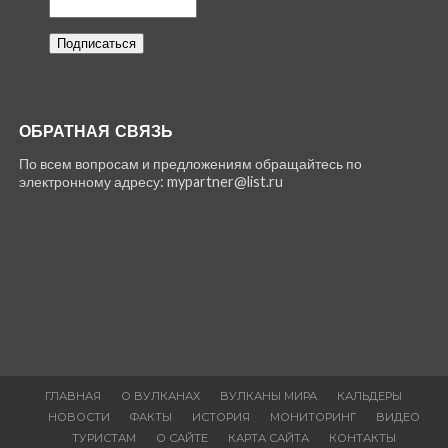
ОБРАТНАЯ СВЯЗЬ
По всем вопросам и предложениям обращайтесь по
электронному адресу: mypartner@list.ru
ГЛАВНАЯ
О ВУЛКАНАХ
ВУЛКАНЫ МИРА
КАЛЬДЕРЫ
НОВОСТИ
ФАКТЫ
ИСТОРИЯ
МОНИТОРИНГ
ВИДЕО
ТУРИСТАМ
О САЙТЕ
КАРТА САЙТА
КОНТАКТЫ