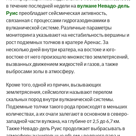
в течение последней недели на
вулкане Невадо-дель
Руис
преобладает сейсмическая активность,
связанная с процессами гидрогазодинамики в
вулканической системе. Различные параметры
мониторинга указывают на нестабильность вершины и
рост подземных толчков в кратере Аренас. За
несколько дней внутри кратера, на востоке и юго-
востоке от него произошло множество землетрясений,
вызванных движением жидкостей и газов, а также
выбросами золы в атмосферу.
Кроме того, одной из причин, вызывающих
землетрясения, сейсмологи называют перелом
скальных пород внутри вулканической системы.
Подземные толчки такого рода происходят в меньших
количествах, а их очаги залегают в основном в северо-
западной части вулкана, на глубине от 2,5 до 6,7 км.
Также Невадо-дель Руис продолжает выбрасывать в
атмосферу значительные объемы водяного пара и