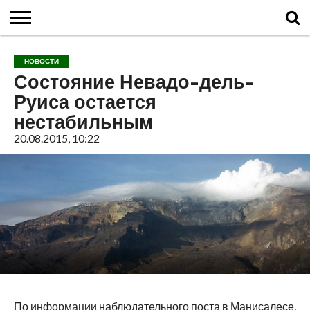
ГЛАВНАЯ
О
ВУЛКАНЫ
КАЛЬДЕРЫ
НОВОСТИ
ФАКТЫ
ИСТОРИЯ
МОНИТОРИНГ
ВИДЕО
ТУРИСТАМ
О
КАРТА
КОНТАКТЫ
НОВОСТИ
ВУЛКАНАХ
МИРА
САЙТЕ
САЙТА
Состояние Невадо-дель-
Руиса остается
нестабильным
20.08.2015, 10:22
По информации наблюдательного поста в Манисалесе,