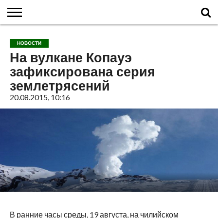
ГЛАВНАЯ
О
ВУЛКАНЫ
КАЛЬДЕРЫ
НОВОСТИ
ФАКТЫ
ИСТОРИЯ
МОНИТОРИНГ
ВИДЕО
ТУРИСТАМ
О
КАРТА
КОНТАКТЫ
НОВОСТИ
ВУЛКАНАХ
МИРА
САЙТЕ
САЙТА
На вулкане Копауэ
зафиксирована серия
землетрясений
20.08.2015, 10:16
В ранние часы среды, 19 августа, на чилийском