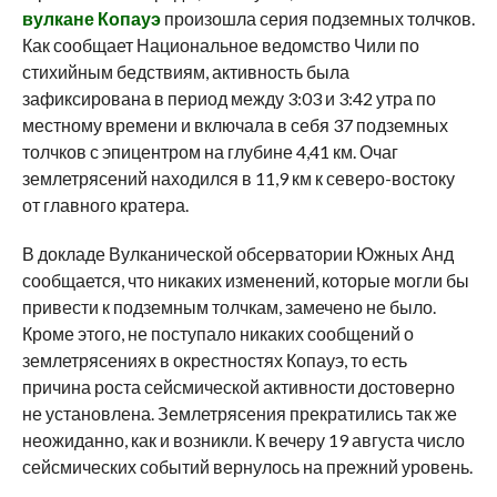
вулкане Копауэ
произошла серия подземных толчков.
Как сообщает Национальное ведомство Чили по
стихийным бедствиям, активность была
зафиксирована в период между 3:03 и 3:42 утра по
местному времени и включала в себя 37 подземных
толчков с эпицентром на глубине 4,41 км. Очаг
землетрясений находился в 11,9 км к северо-востоку
от главного кратера.
В докладе Вулканической обсерватории Южных Анд
сообщается, что никаких изменений, которые могли бы
привести к подземным толчкам, замечено не было.
Кроме этого, не поступало никаких сообщений о
землетрясениях в окрестностях Копауэ, то есть
причина роста сейсмической активности достоверно
не установлена. Землетрясения прекратились так же
неожиданно, как и возникли. К вечеру 19 августа число
сейсмических событий вернулось на прежний уровень.