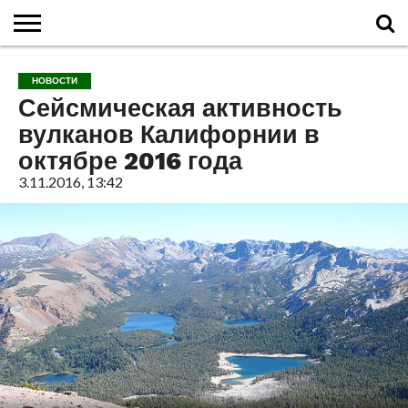
ГЛАВНАЯ
О
ВУЛКАНЫ
КАЛЬДЕРЫ
НОВОСТИ
ФАКТЫ
ИСТОРИЯ
МОНИТОРИНГ
ВИДЕО
ТУРИСТАМ
О
КАРТА
КОНТАКТЫ
НОВОСТИ
ВУЛКАНАХ
МИРА
САЙТЕ
САЙТА
Сейсмическая активность
вулканов Калифорнии в
октябре 2016 года
3.11.2016, 13:42