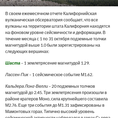
В своем ежемесячном отчете Калифорнийская
вулканическая обсерватория сообщает, что все
вулканы на территории штата Калифорния находятся
на фоновом уровне сейсмичности и деформации.
В
течение месяца с 1 по 31 октября подземные толчки
магнитудой выше 1.0 были зарегистрированы на
следующих вершинах:
Шаста
– 1 землетрясение магнитудой 1.29.
Лассен-Пик
– 1 сейсмическое событие М1.62.
Кальдера Лонг-Велли
– 20 подземных толчков
магнитудой до 2.45. Три землетрясения произошли в
районе кратеров Моно, сила крупнейшего составила
М2.76. Еще три события до М1.31 зафиксированы в
Мамонтовых горах. Типично высокий уровень
сейсмической активности наблюдался в горах Сьерра-