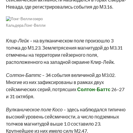
Невада, где регистрировались события до М3.16.
Кальдера Лонг-Велли
Клир-Лейк
– на вулканическом поле произошло 3
толчка до М1.23. Землетрясения магнитудой до М3.31
отмечены на территории гейзерного поля,
расположенного на западной окраине Клир-Лейк.
Солтон-Баттс
– 34 события величиной до М3.02.
Многие из них зафиксированы в рамках двух
сейсмических серий, потрясших
Солтон-Баттс
26–27
и 31 октября.
Вулканическое поле Косо
– здесь наблюдался типично
высокий уровень сейсмичности, а число подземных
толчков магнитудой выше 1.0 составило 23.
Крупнейшее из них имело силу М2.47.