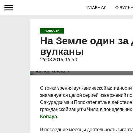
ГЛАВНАЯ
О ВУЛК
НОВОСТИ
На Земле один за
вулканы
После извержений, произошедших в после
29.03.2016, 19:53
Сакурадзиме и Попокатепетле, на Земле 
вулкана – Канлаон и Копауэ.
С точки зрения вулканической активност
знаменуется целой серией извержений по
Сакурадзима и Попокатепетль в действие 
гражданской защиты Чили, в понедельник 
Копауэ
.
В последние месяцы деятельность гигант