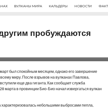
АНАХ
ВУЛКАНЫ МИРА
КАЛЬДЕРЫ
НОВОСТИ
ФАК
 другим пробуждаются
дние дни на Павлова,
пробудились еще два
и март был спокойным месяцем, однако его завершение
 всему миру.
После взрывов на вулканах Павлова,
вступили еще два гиганта. Как сообщает служба
28 марта в провинции Био-Био начал извергаться вулкан
а характеризовалась небольшими выбросами пепла,