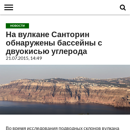
ГЛАВНАЯ
О
ВУЛКАНЫ
КАЛЬДЕРЫ
НОВОСТИ
ФАКТЫ
ИСТОРИЯ
МОНИТОРИНГ
ВИДЕО
ТУРИСТАМ
О
КАРТА
КОНТАКТЫ
НОВОСТИ
ВУЛКАНАХ
МИРА
САЙТЕ
САЙТА
На вулкане Санторин
обнаружены бассейны с
двуокисью углерода
21.07.2015, 14:49
Во время исследования подводных склонов вулкана