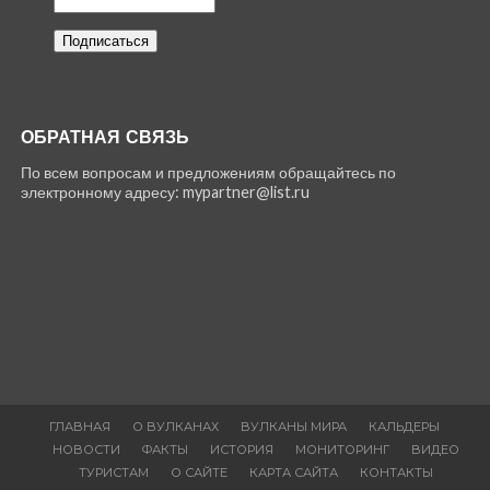
ОБРАТНАЯ СВЯЗЬ
По всем вопросам и предложениям обращайтесь по
электронному адресу: mypartner@list.ru
ГЛАВНАЯ
О ВУЛКАНАХ
ВУЛКАНЫ МИРА
КАЛЬДЕРЫ
НОВОСТИ
ФАКТЫ
ИСТОРИЯ
МОНИТОРИНГ
ВИДЕО
ТУРИСТАМ
О САЙТЕ
КАРТА САЙТА
КОНТАКТЫ