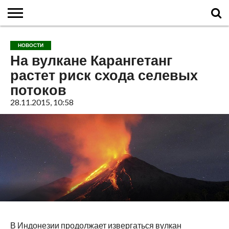
ГЛАВНАЯ
О
ВУЛКАНЫ
КАЛЬДЕРЫ
НОВОСТИ
ФАКТЫ
ИСТОРИЯ
МОНИТОРИНГ
ВИДЕО
ТУРИСТАМ
О
КАРТА
КОНТАКТЫ
НОВОСТИ
ВУЛКАНАХ
МИРА
САЙТЕ
САЙТА
На вулкане Карангетанг
растет риск схода селевых
потоков
28.11.2015, 10:58
В Индонезии продолжает извергаться вулкан