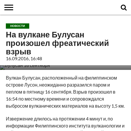
ГЛАВНАЯ
О
ВУЛКАНЫ
КАЛЬДЕРЫ
НОВОСТИ
ФАКТЫ
ИСТОРИЯ
МОНИТОРИНГ
ВИДЕО
ТУРИСТАМ
О
КАРТА
КОНТАКТЫ
НОВОСТИ
ВУЛКАНАХ
МИРА
САЙТЕ
САЙТА
На вулкане Булусан
произошел фреатический
взрыв
16.09.2016, 16:48
Вулкан Булусан, расположенный на филиппинском
острове Лусон, неожиданно разразился паром и
пеплом в пятницу 16 сентября.
Взрыв произошел в
16:54 по местному времени и сопровождался
выбросом вулканических материалов на высоту 1,5 км.
Извержение длилось на протяжении 4 минут и, по
информации Филиппинского института вулканологии и