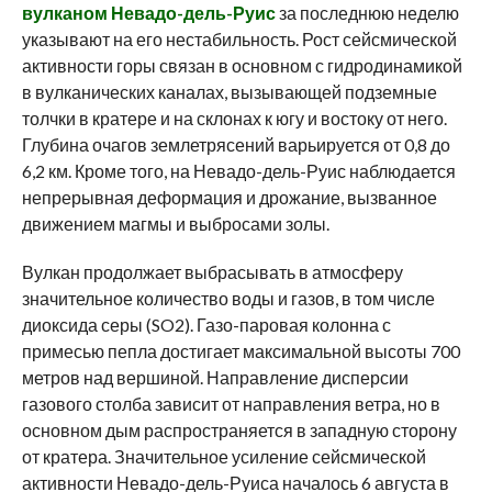
вулканом Невадо-дель-Руис
за последнюю неделю
указывают на его нестабильность. Рост сейсмической
активности горы связан в основном с гидродинамикой
в вулканических каналах, вызывающей подземные
толчки в кратере и на склонах к югу и востоку от него.
Глубина очагов землетрясений варьируется от 0,8 до
6,2 км. Кроме того, на Невадо-дель-Руис наблюдается
непрерывная деформация и дрожание, вызванное
движением магмы и выбросами золы.
Вулкан продолжает выбрасывать в атмосферу
значительное количество воды и газов, в том числе
диоксида серы (SO2). Газо-паровая колонна с
примесью пепла достигает максимальной высоты 700
метров над вершиной. Направление дисперсии
газового столба зависит от направления ветра, но в
основном дым распространяется в западную сторону
от кратера. Значительное усиление сейсмической
активности Невадо-дель-Руиса началось 6 августа в