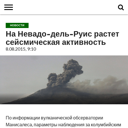
ГЛАВНАЯ
О
ВУЛКАНЫ
КАЛЬДЕРЫ
НОВОСТИ
ФАКТЫ
ИСТОРИЯ
МОНИТОРИНГ
ВИДЕО
ТУРИСТАМ
О
КАРТА
КОНТАКТЫ
НОВОСТИ
ВУЛКАНАХ
МИРА
САЙТЕ
САЙТА
На Невадо-дель-Руис растет
сейсмическая активность
8.08.2015, 9:10
По информации вулканической обсерватории
Манисалеса, параметры наблюдения за колумбийским