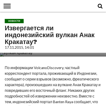
ГЛАВНАЯ
О
ВУЛКАНЫ
КАЛЬДЕРЫ
НОВОСТИ
ФАКТЫ
ИСТОРИЯ
МОНИТОРИНГ
ВИДЕО
ТУРИСТАМ
О
КАРТА
КОНТАКТЫ
НОВОСТИ
ВУЛКАНАХ
МИРА
САЙТЕ
САЙТА
Извергается ли
индонезийский вулкан Анак
Кракатау?
17.11.2015, 14:01
По информации VolcanoDiscovery, частный
корреспондент портала, проживающий в Индонезии,
сообщает о серии взрывов (возможно, фреатического
характера), произошедших на вулкане Анак Кракатау и
повредивших его восточный фланг. Никаких других
подробностей об извержении неизвестно. Вместе с
тем, индонезийский портал Banten Raya сообщает, что