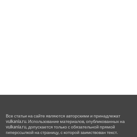
Все статьи на сайте являются авторскими и принадлежат
vulkania.ru. Использование материалов, опубликованных на
vulkania.ru, допускается только с обязательной прямой
гиперссылкой на страницу, с которой заимствован текст.