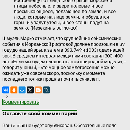
вострепещут от лица Моего рыбы морские и
птицы небесные, и звери полевые и все
пресмыкающееся, ползающее по земле, и все
люди, которые на лице земли, и обрушатся
горы, и упадут утесы, и все стены падут на
землю. (Иезекииль 38: 18-20)
Шмуэль Марко отмечает, что крупнейшие сейсмические
события в Иорданской рифтовой долине произошли в 39
году до нашей эры, а затем в 363, 749 и 1033 годах нашей
эры. В среднем интервал между ними составил 300–400
лет. «Если мы будем следовать этой природной модели», –
говорит ученый, – «то мощное землетрясение можно
ожидать уже совсем скоро, поскольку с момента
последнего толчка прошла почти тысяча лет».
-->
Комментировать
Оставьте свой комментарий
Ваш e-mail не будет опубликован.
Обязательные поля