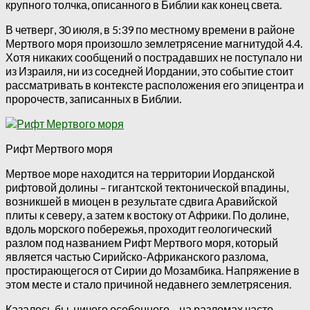
крупного толчка, описанного в Библии как конец света.
В четверг, 30 июля, в 5:39 по местному времени в районе
Мертвого моря произошло землетрясение магнитудой 4.4.
Хотя никаких сообщений о пострадавших не поступало ни
из Израиля, ни из соседней Иордании, это событие стоит
рассматривать в контексте расположения его эпицентра и
пророчеств, записанных в Библии.
Рифт Мертвого моря
Мертвое море находится на территории Иорданской
рифтовой долины – гигантской тектонической впадины,
возникшей в миоцен в результате сдвига Аравийской
плиты к северу, а затем к востоку от Африки. По долине,
вдоль морского побережья, проходит геологический
разлом под названием Рифт Мертвого моря, который
является частью Сирийско-Африканского разлома,
простирающегося от Сирии до Мозамбика. Напряжение в
этом месте и стало причиной недавнего землетрясения.
Казалось бы, ничего особенного – на разломах часто