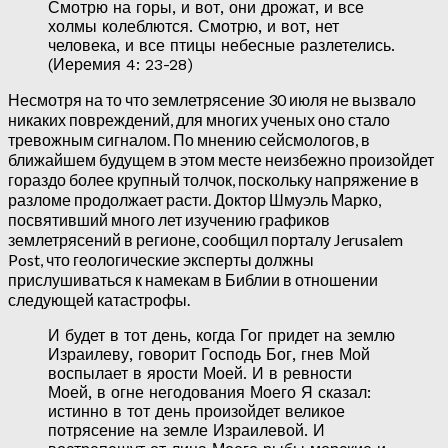
Смотрю на горы, и вот, они дрожат, и все
холмы колеблются. Смотрю, и вот, нет
человека, и все птицы небесные разлетелись.
(Иеремия 4: 23-28)
Несмотря на то что землетрясение 30 июля не вызвало
никаких повреждений, для многих ученых оно стало
тревожным сигналом. По мнению сейсмологов, в
ближайшем будущем в этом месте неизбежно произойдет
гораздо более крупный толчок, поскольку напряжение в
разломе продолжает расти. Доктор Шмуэль Марко,
посвятивший много лет изучению графиков
землетрясений в регионе, сообщил порталу Jerusalem
Post, что геологические эксперты должны
прислушиваться к намекам в Библии в отношении
следующей катастрофы.
И будет в тот день, когда Гог придет на землю
Израилеву, говорит Господь Бог, гнев Мой
воспылает в ярости Моей. И в ревности
Моей, в огне негодования Моего Я сказал:
истинно в тот день произойдет великое
потрясение на земле Израилевой. И