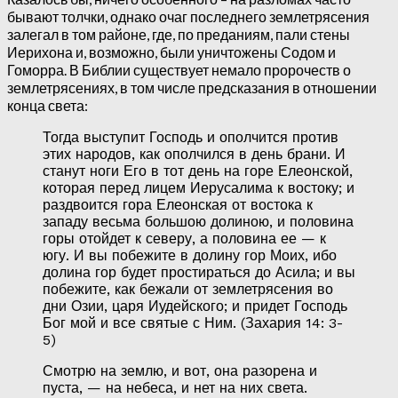
бывают толчки, однако очаг последнего землетрясения
залегал в том районе, где, по преданиям, пали стены
Иерихона и, возможно, были уничтожены Содом и
Гоморра. В Библии существует немало пророчеств о
землетрясениях, в том числе предсказания в отношении
конца света:
Тогда выступит Господь и ополчится против
этих народов, как ополчился в день брани. И
станут ноги Его в тот день на горе Елеонской,
которая перед лицем Иерусалима к востоку; и
раздвоится гора Елеонская от востока к
западу весьма большою долиною, и половина
горы отойдет к северу, а половина ее — к
югу. И вы побежите в долину гор Моих, ибо
долина гор будет простираться до Асила; и вы
побежите, как бежали от землетрясения во
дни Озии, царя Иудейского; и придет Господь
Бог мой и все святые с Ним. (Захария 14: 3-
5)
Смотрю на землю, и вот, она разорена и
пуста, — на небеса, и нет на них света.