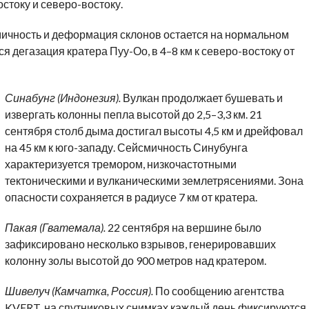
остоку и северо-востоку.
мичность и деформация склонов остается на нормальном
я дегазация кратера Пуу-Оо, в 4–8 км к северо-востоку от
Синабунг (Индонезия).
Вулкан продолжает бушевать и
извергать колонны пепла высотой до 2,5–3,3 км. 21
сентября столб дыма достигал высоты 4,5 км и дрейфовал
на 45 км к юго-западу. Сейсмичность Синубунга
характеризуется тремором, низкочастотными
тектоническими и вулканическими землетрясениями. Зона
опасности сохраняется в радиусе 7 км от кратера.
Пакая (Гватемала).
22 сентября на вершине было
зафиксировано несколько взрывов, генерировавших
колонну золы высотой до 900 метров над кратером.
Шивелуч (Камчатка, Россия).
По сообщению агентства
KVERT, на спутниковых снимках каждый день фиксируются