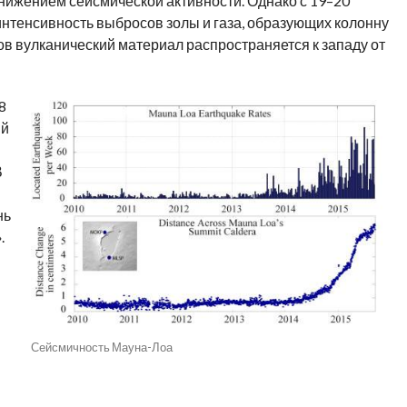
нижением сейсмической активности. Однако с 19–20
интенсивность выбросов золы и газа, образующих колонну
ров вулканический материал распространяется к западу от
18
ий
В
нь
.
Сейсмичность Мауна-Лоа