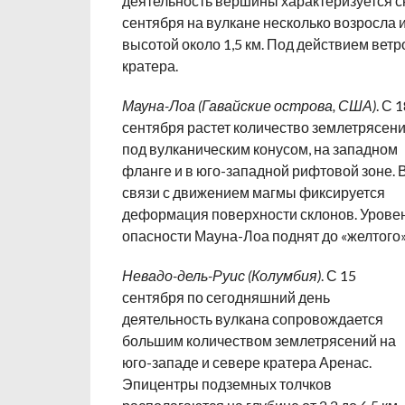
деятельность вершины характеризуется с
сентября на вулкане несколько возросла 
высотой около 1,5 км. Под действием вет
кратера.
Мауна-Лоа (Гавайские острова, США)
. С 
сентября растет количество землетрясен
под вулканическим конусом, на западном
фланге и в юго-западной рифтовой зоне. 
связи с движением магмы фиксируется
деформация поверхности склонов. Урове
опасности Мауна-Лоа поднят до «желтого»
Невадо-дель-Руис (Колумбия)
. С 15
сентября по сегодняшний день
деятельность вулкана сопровождается
большим количеством землетрясений на
юго-западе и севере кратера Аренас.
Эпицентры подземных толчков