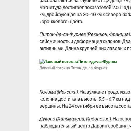
располагаются на глубине от 2,2 до 6,5 км,
магнитуда достигает показателей 2.0. Над
км, дрейфующая на 30–40 км к северо-за
«оранжевого»цвета.
Питон-де-ла-Фурнез (Реюньон, Франция)
сейсмичность и деформация склонов. Два 
активными. Длина крупнейших лавовых пот
Лавовый поток на Питон-де-ла-Фурнез
Колима (Мексика).
На вулкане продолжают
колонна достигала высоты 5,5 – 6,7 км над
вершины. На 24 сентября ее высота состав
Дуконо (Хальмахера, Индонезия).
На основ
наблюдательный центр Дарвин сообщил, чт