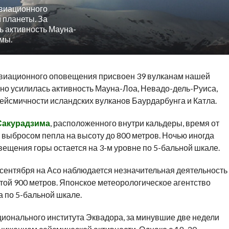
авиационного
 планеты. За
ь активность Мауна-
мы.
 авиационного оповещения присвоен 39 вулканам нашей
но усилилась активность Мауна-Лоа, Невадо-дель-Руиса,
ейсмичности исландских вулканов Баурдарбунга и Катла.
Сакурадзима
, расположенного внутри кальдеры, время от
выбросом пепла на высоту до 800 метров. Ночью иногда
вещения горы остается на 3-м уровне по 5-бальной шкале.
 сентября на Асо наблюдается незначительная деятельность
ой 900 метров. Японское метеорологическое агентство
а по 5-бальной шкале.
ионального института Эквадора, за минувшие две недели