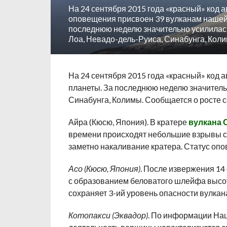
На 24 сентября 2015 года «красный» код 
оповещения присвоен 39 вулканам нашей
последнюю неделю значительно усилилас
Лоа, Невадо-дель-Руиса, Синабунга, Коли
На 24 сентября 2015 года «красный» код
планеты. За последнюю неделю значитель
Синабунга, Колимы.
Сообщается о росте с
Айра (Кюсю, Япония). В кратере
вулкана 
времени происходят небольшие взрывы с 
заметно накаливание кратера. Статус опо
Асо (Кюсю, Япония)
. После извержения 14
с образованием беловатого шлейфа высот
сохраняет 3-ий уровень опасности вулкан
Котопакси (Эквадор)
. По информации Нац