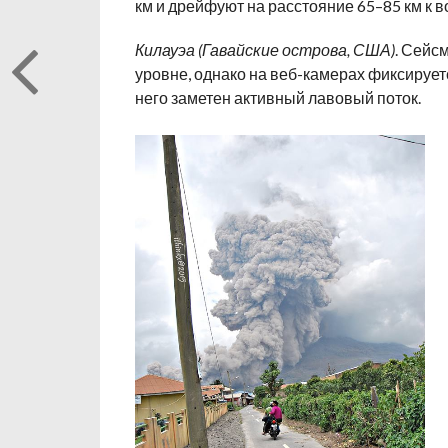
км и дрейфуют на расстояние 65–85 км к в
Килауэа (Гавайские острова, США)
. Сейс
уровне, однако на веб-камерах фиксируетс
него заметен активный лавовый поток.