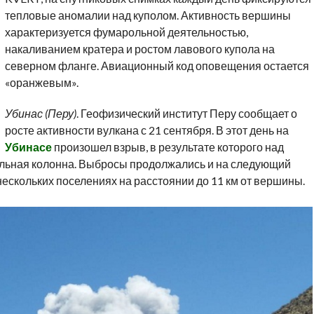
тепловые аномалии над куполом. Активность вершины
характеризуется фумарольной деятельностью,
накаливанием кратера и ростом лавового купола на
северном фланге. Авиационный код оповещения остается
«оранжевым».
Убинас (Перу)
. Геофизический институт Перу сообщает о
росте активности вулкана с 21 сентября. В этот день на
Убинасе
произошел взрыв, в результате которого над
ельная колонна. Выбросы продолжались и на следующий
ескольких поселениях на расстоянии до 11 км от вершины.