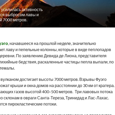
 усилилась активность
тся выбросом лавы и
 7000 метров.
уэго
, начавшееся на прошлой неделе, значительно
гает лаву и пепельные колонны, которые в виде пеплопадов
еревни. По заявлению Девида де Лиона, представителя
ихийные бедствия, раскаленные частицы пепла выпали, по
атемалы.
д вулканом достигает высоты 7000 метров. Взрывы Фуэго
ожат крыши и окна домов на расстоянии до 30 км от кратера.
ающих газов высотой 400–500 метров. Три лавовых потока
о склонам в овраги Санта-Тереза, Тринидад и Лас-Лахас.
ются пирокластические потоки.