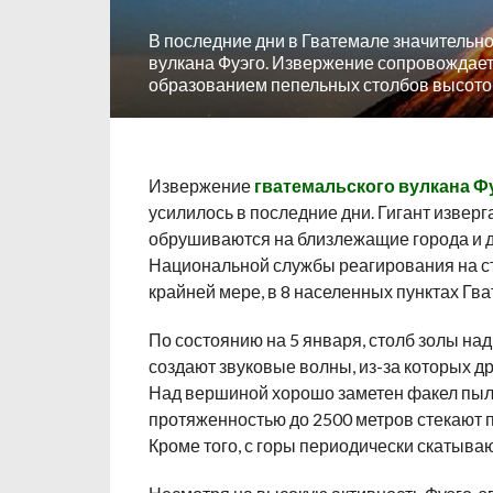
В последние дни в Гватемале значительно
вулкана Фуэго. Извержение сопровождае
образованием пепельных столбов высотой
Извержение
гватемальского вулкана Ф
усилилось в последние дни. Гигант извер
обрушиваются на близлежащие города и д
Национальной службы реагирования на ст
крайней мере, в 8 населенных пунктах Гв
По состоянию на 5 января, столб золы на
создают звуковые волны, из-за которых др
Над вершиной хорошо заметен факел пыл
протяженностью до 2500 метров стекают п
Кроме того, с горы периодически скатыва