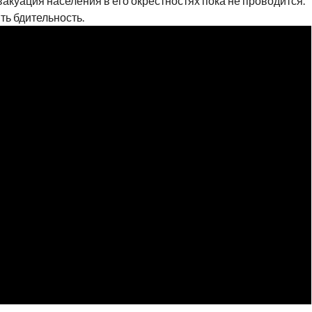
акуация населения в его окрестностях пока не проводится.
ь бдительность.