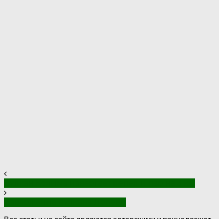
Вулкан Колима извергает пепел и пар на 3 км
Извержение вулкана Лопеви