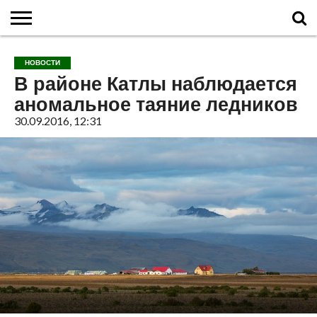
ГЛАВНАЯ
О
ВУЛКАНЫ
КАЛЬДЕРЫ
НОВОСТИ
ФАКТЫ
ИСТОРИЯ
МОНИТОРИНГ
ВИДЕО
ТУРИСТАМ
О
КАРТА
КОНТАКТЫ
НОВОСТИ
ВУЛКАНАХ
МИРА
САЙТЕ
САЙТА
В районе Катлы наблюдается
аномальное таяние ледников
30.09.2016, 12:31