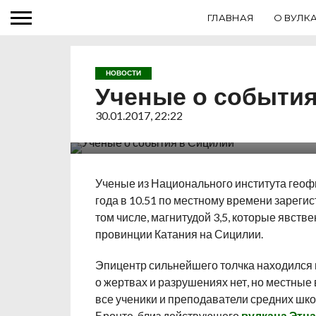
ГЛАВНАЯ
О ВУЛК
НОВОСТИ
Ученые о события
30.01.2017, 22:22
Ученые из Национального института геофи
года в 10.51 по местному времени зарегис
том числе, магнитудой 3,5, которые явст
провинции Катания на Сицилии.
Эпицентр сильнейшего толчка находился н
о жертвах и разрушениях нет, но местны
все ученики и преподаватели средних шко
Бронте, близ действующего
вулкана Этна