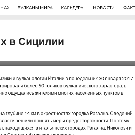
АНАХ
ВУЛКАНЫ МИРА
КАЛЬДЕРЫ
НОВОСТИ
ФАК
х в Сицилии
зики и вулканологии Италии в понедельник 30 января 2017
трировали более 50 толчков вулканического характера, в
венно ощущались жителями многих населенных пунктов в
а глубине 14 км в окрестностях городка Рагална. Сведений
е власти решили принять меры предосторожности. Поэтому
л, находящихся в итальянских городах Рагална, Николози и
на Сицилии были эвакуированы.