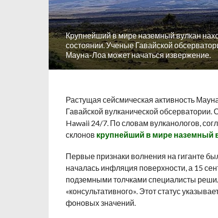
Крупнейший в мире наземный вулкан нах
состоянии. Ученые Гавайской обсерватори
Мауна-Лоа может начаться извержение.
Растущая сейсмическая активность Маун
Гавайской вулканической обсерватории. 
Hawaii 24/7. По словам вулканологов, с
склонов
крупнейший в мире наземный 
Первые признаки волнения на гиганте был
началась инфляция поверхности, а 15 се
подземными толчками специалисты решили
«консультативного». Этот статус указывае
фоновых значений.