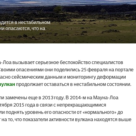
одится в нестабильном
и опасаются, что на
а-Лоа вызывает серьезное беспокойство специалистов
Своими опасениями они поделились 25 февраля на портале
огласно сейсмическим данным и мониторингу деформации
вулкан
продолжает оставаться в нестабильном состоянии.
и замечены еще в 2013 году. В 2014-м на Мауна-Лоа
нтября 2015 года в связи с непрекращающимися
 поднять уровень его опасности от «нормального» до
т на то, что показатели активности вулкана находятся выше