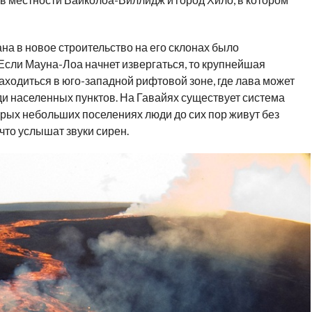
а в новое строительство на его склонах было
 Если Мауна-Лоа начнет извергаться, то крупнейшая
находиться в юго-западной рифтовой зоне, где лава может
и населенных пунктов. На Гавайях существует система
рых небольших поселениях люди до сих пор живут без
что услышат звуки сирен.