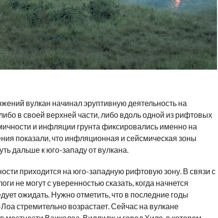
жений вулкан начинал эруптивную деятельность на
либо в своей верхней части, либо вдоль одной из рифтовых
смичности и инфляции грунта фиксировались именно на
ения показали, что инфляционная и сейсмическая зоны
ть дальше к юго-западу от вулкана.
ости приходится на юго-западную рифтовую зону. В связи с
и не могут с уверенностью сказать, когда начнется
едует ожидать. Нужно отметить, что в последние годы
Лоа стремительно возрастает. Сейчас на вулкане
в местности Ваиколоа-Виллидж и город Хило, в котором