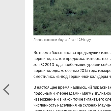
Лавовые потоки Мауна-Лоа в 1984 году
Во время большинства предыдущих извер
вершине, а затем продолжал извергаться 
зон. С 2013 года наибольшие уровни сей
вершине, однако осенью 2015 года измер
сместились из-под вершинной кальдеры чу
В настоящее время наивысший пик активн
подобными «переездами» магмы вулканолог
извержение и в какой точке гиганта его сл
численность населения на склонах Мауна-
находится несколько оживленных курорто