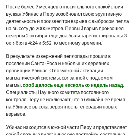
После более 7 месяцев относительного спокойствия
вулкан Убинас в Перу возобновил свою эруптивную
деятельность и произвел три взрыва с выбросом пепла
на высоту до 2000 метров.
Первый взрыв произошел
вечером 2 октября, еще два были зарегистрированы 3
октября в 4:24 и 5:52 по местному времени.
В результате извержений пеплопады прошли в
поселении Санта-Роса и небольших деревнях
провинции Убинас. О возможной активации
магматической системы, связанной с подъемом
магмы,
сообщалось еще несколько недель назад
.
Специалисты Научного комитета постоянного
контроля Перу не исключают, что в ближайшее время
на Убинасе высока вероятность генерации новых
взрывов.
Убинас находится в южной части Перу и представляет
собой сложную вулканическую постройку, состоящую