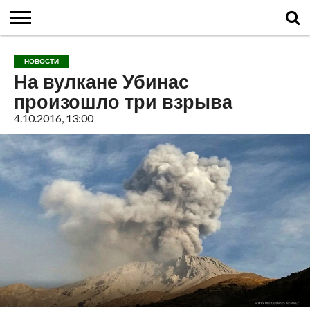
ГЛАВНАЯ
О
ВУЛКАНЫ
КАЛЬДЕРЫ
НОВОСТИ
ФАКТЫ
ИСТОРИЯ
МОНИТОРИНГ
ВИДЕО
ТУРИСТАМ
О
КАРТА
КОНТАКТЫ
НОВОСТИ
ВУЛКАНАХ
МИРА
САЙТЕ
САЙТА
На вулкане Убинас
произошло три взрыва
4.10.2016, 13:00