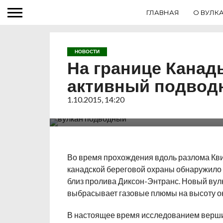
ГЛАВНАЯ
О ВУЛК
НОВОСТИ
На границе Кана
активный подвод
Новый подводный вулкан был обнаружен 
охраны на границе США и Канады. Вершин
1.10.2015, 14:20
около 1 км и выбрасывает газовые столбы
кратером.
Во время прохождения вдоль разлома Кв
канадской береговой охраны обнаружило 
близ пролива Диксон-Энтранс. Новый вулк
выбрасывает газовые плюмы на высоту ок
В настоящее время исследованием верши