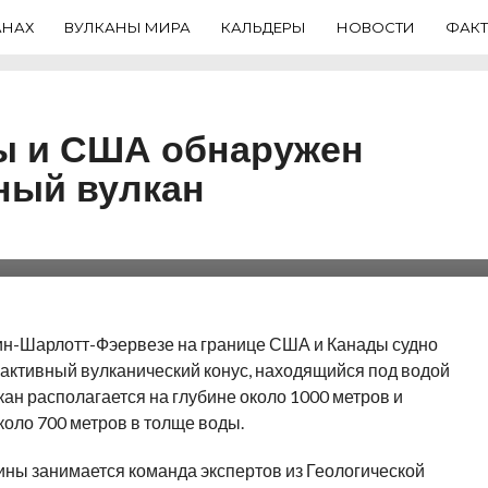
АНАХ
ВУЛКАНЫ МИРА
КАЛЬДЕРЫ
НОВОСТИ
ФАК
ды и США обнаружен
ный вулкан
судном береговой
а находится на глубине
 на 700 метров над
ин-Шарлотт-Фэервезе на границе США и Канады судно
активный вулканический конус, находящийся под водой
ан располагается на глубине около 1000 метров и
оло 700 метров в толще воды.
ны занимается команда экспертов из Геологической