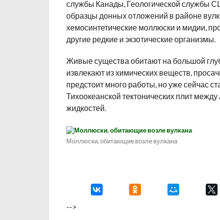
службы Канады, Геологической службы США
образцы донных отложений в районе вулк
хемосинтетические моллюски и мидии, пр
другие редкие и экзотические организмы.
Живые существа обитают на большой глуби
извлекают из химических веществ, проса
предстоит много работы, но уже сейчас с
Тихоокеанской тектонических плит между 
жидкостей.
Моллюски, обитающие возле вулкана
-->