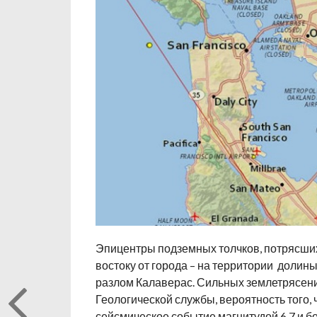
Эпицентры подземных толчков, потрясших
востоку от города – на территории долин
разлом Калаверас. Сильных землетрясений
Геологической службы, вероятность того, 
сейсмическое событие магнитудой 6.7 и бо