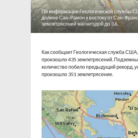
По информации Геологической службы США
долине Сан-Рамон к востоку от Сан-Фран
землетрясений магнитудой до 3.6.
Как сообщает Геологическая служба США,
произошло 435 землетрясений. Подземные 
количество побило предыдущий рекорд, ус
произошло 351 землетрясение.