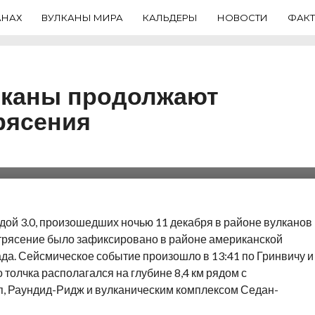
АНАХ
ВУЛКАНЫ МИРА
КАЛЬДЕРЫ
НОВОСТИ
ФАК
лканы продолжают
рясения
канов в южной части
землетрясение
дой 3.0, произошедших ночью 11 декабря в районе вулканов
трясение было зафиксировано в районе американской
ада. Сейсмическое событие произошло в 13:41 по Гринвичу и
 толчка располагался на глубине 8,4 км рядом с
, Раундид-Ридж и вулканическим комплексом Седан-