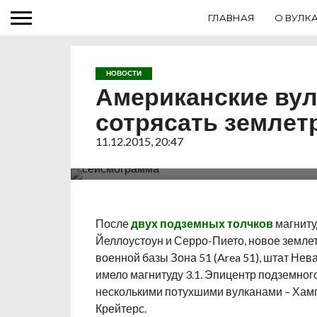
ГЛАВНАЯ
О ВУЛК
НОВОСТИ
Американские ву
сотрясать землет
Сегодня днем в районе трех потухших вул
11.12.2015, 20:47
американского штата Невада произошло 
магнитудой 3.1.
После
двух подземных толчков
магниту
Йеллоустоун и Серро-Пието, новое земле
военной базы Зона 51 (Area 51), штат Нев
имело магнитуду 3.1. Эпицентр подземного
несколькими потухшими вулканами – Хамп
Крейтерс.