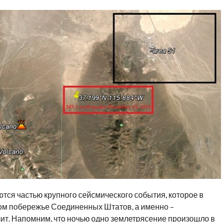
тся частью крупного сейсмического события, которое в
ом побережье Соединенных Штатов, а именно –
ит. Напомним, что ночью одно землетрясение произошло в