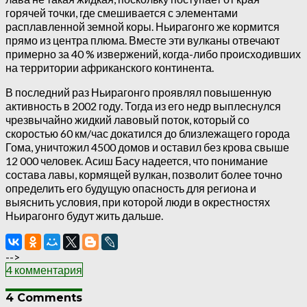
горячей точки, где смешивается с элементами
расплавленной земной коры. Ньирагонго же кормится
прямо из центра плюма. Вместе эти вулканы отвечают
примерно за 40 % извержений, когда-либо происходивших
на территории африканского континента.
В последний раз Ньирагонго проявлял повышенную
активность в 2002 году. Тогда из его недр выплеснулся
чрезвычайно жидкий лавовый поток, который со
скоростью 60 км/час докатился до близлежащего города
Гома, уничтожил 4500 домов и оставил без крова свыше
12 000 человек. Асиш Басу надеется, что понимание
состава лавы, кормящей вулкан, позволит более точно
определить его будущую опасность для региона и
выяснить условия, при которой люди в окрестностях
Ньирагонго будут жить дальше.
-->
4 комментария
4 Comments