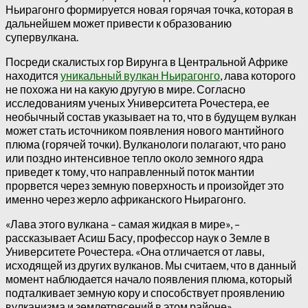
Ньирагонго формируется новая горячая точка, которая в
дальнейшем может привести к образованию
супервулкана.
Посреди скалистых гор Вирунга в Центральной Африке
находится
уникальный вулкан Ньирагонго
, лава которого
не похожа ни на какую другую в мире. Согласно
исследованиям ученых Университета Рочестера, ее
необычный состав указывает на то, что в будущем вулкан
может стать источником появления нового мантийного
плюма (горячей точки). Вулканологи полагают, что рано
или поздно интенсивное тепло около земного ядра
приведет к тому, что направленный поток мантии
прорвется через земную поверхность и произойдет это
именно через жерло африканского Ньирагонго.
«Лава этого вулкана – самая жидкая в мире», –
рассказывает Асиш Басу, профессор наук о Земле в
Университете Рочестера. «Она отличается от лавы,
исходящей из других вулканов. Мы считаем, что в данный
момент наблюдается начало появления плюма, который
подталкивает земную кору и способствует проявлению
вулканизма и землетрясений в этом районе».