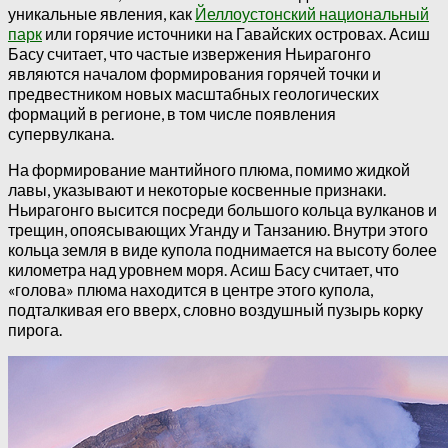
уникальные явления, как
Йеллоустонский национальный
парк
или горячие источники на Гавайских островах. Асиш
Басу считает, что частые извержения Ньирагонго
являются началом формирования горячей точки и
предвестником новых масштабных геологических
формаций в регионе, в том числе появления
супервулкана.
На формирование мантийного плюма, помимо жидкой
лавы, указывают и некоторые косвенные признаки.
Ньирагонго высится посреди большого кольца вулканов и
трещин, опоясывающих Уганду и Танзанию. Внутри этого
кольца земля в виде купола поднимается на высоту более
километра над уровнем моря. Асиш Басу считает, что
«голова» плюма находится в центре этого купола,
подталкивая его вверх, словно воздушный пузырь корку
пирога.