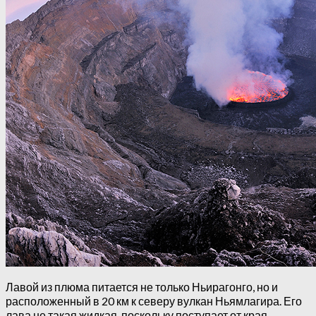
Лавой из плюма питается не только Ньирагонго, но и
расположенный в 20 км к северу вулкан Ньямлагира. Его
лава не такая жидкая, поскольку поступает от края