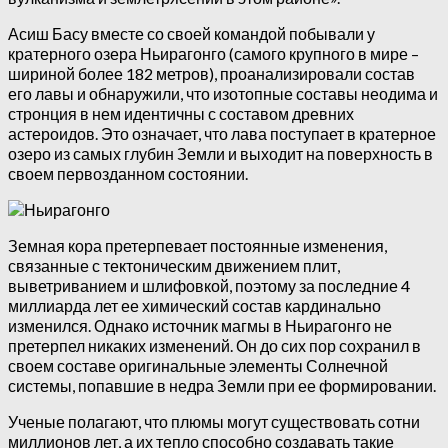
Асиш Басу вместе со своей командой побывали у
кратерного озера Ньирагонго (самого крупного в мире –
шириной более 182 метров), проанализировали состав
его лавы и обнаружили, что изотопные составы неодима и
стронция в нем идентичны с составом древних
астероидов. Это означает, что лава поступает в кратерное
озеро из самых глубин Земли и выходит на поверхность в
своем первозданном состоянии.
Земная кора претерпевает постоянные изменения,
связанные с тектоническим движением плит,
выветриванием и шлифовкой, поэтому за последние 4
миллиарда лет ее химический состав кардинально
изменился. Однако источник магмы в Ньирагонго не
претерпел никаких изменений. Он до сих пор сохранил в
своем составе оригинальные элементы Солнечной
системы, попавшие в недра Земли при ее формировании.
Ученые полагают, что плюмы могут существовать сотни
миллионов лет, а их тепло способно создавать такие