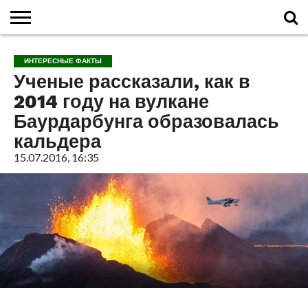
ГЛАВНАЯ
О
ВУЛКАНЫ
КАЛЬДЕРЫ
НОВОСТИ
ФАКТЫ
ИСТОРИЯ
МОНИТОРИНГ
ВИДЕО
ТУРИСТАМ
О
КАРТА
КОНТАКТЫ
ИНТЕРЕСНЫЕ ФАКТЫ
ВУЛКАНАХ
МИРА
САЙТЕ
САЙТА
Ученые рассказали, как в
2014 году на вулкане
Баурдарбунга образовалась
кальдера
15.07.2016, 16:35