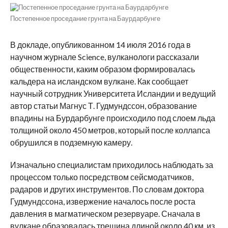
Постепенное проседание грунта на Баурдарбунге
В докладе, опубликованном 14 июля 2016 года в
научном журнале Science, вулканологи рассказали
общественности, каким образом формировалась
кальдера на исландском вулкане. Как сообщает
научный сотрудник Университета Исландии и ведущий
автор статьи Магнус Т. Гудмундссон, образование
впадины на Бурдарбунге происходило под слоем льда
толщиной около 450 метров, который после коллапса
обрушился в подземную камеру.
Изначально специалистам приходилось наблюдать за
процессом только посредством сейсмодатчиков,
радаров и других инструментов. По словам доктора
Гудмундссона, извержение началось после роста
давления в магматическом резервуаре. Сначала в
вулкане образовалась трещина длиной около 40 км, из