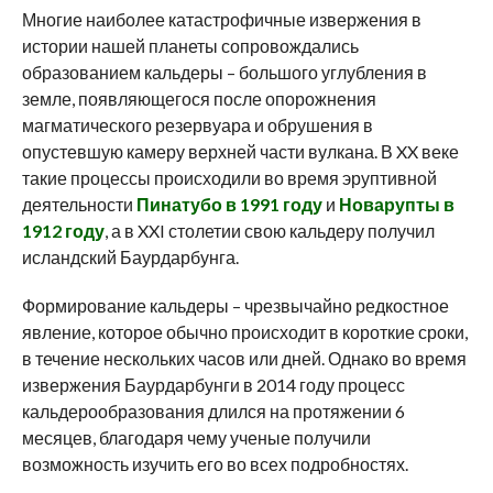
Многие наиболее катастрофичные извержения в
истории нашей планеты сопровождались
образованием кальдеры – большого углубления в
земле, появляющегося после опорожнения
магматического резервуара и обрушения в
опустевшую камеру верхней части вулкана. В XX веке
такие процессы происходили во время эруптивной
деятельности
Пинатубо в 1991 году
и
Новарупты в
1912 году
, а в XXI столетии свою кальдеру получил
исландский Баурдарбунга.
Формирование кальдеры – чрезвычайно редкостное
явление, которое обычно происходит в короткие сроки,
в течение нескольких часов или дней. Однако во время
извержения Баурдарбунги в 2014 году процесс
кальдерообразования длился на протяжении 6
месяцев, благодаря чему ученые получили
возможность изучить его во всех подробностях.