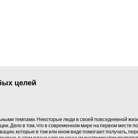
бых целей
ными темпами. Некоторые люди в своей повседневной жизни 
ии. Дело в том, что в современном мире на первом месте п
ации, которые в том или ином виде помогают получать, пер
онечно, в этом плане самым ценным инструментом является 