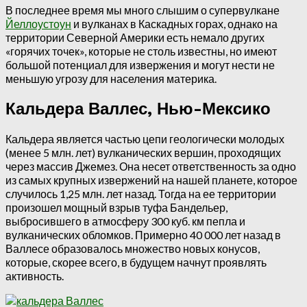
В последнее время мы много слышим о супервулкане
Йеллоустоун
и вулканах в Каскадных горах, однако на
территории Северной Америки есть немало других
«горячих точек», которые не столь известны, но имеют
большой потенциал для извержения и могут нести не
меньшую угрозу для населения материка.
Кальдера Валлес, Нью-Мексико
Кальдера является частью цепи геологически молодых
(менее 5 млн. лет) вулканических вершин, проходящих
через массив Джемез. Она несет ответственность за одно
из самых крупных извержений на нашей планете, которое
случилось 1,25 млн. лет назад. Тогда на ее территории
произошел мощный взрыв туфа Бандельер,
выбросившего в атмосферу 300 куб. км пепла и
вулканических обломков. Примерно 40 000 лет назад в
Валлесе образовалось множество новых конусов,
которые, скорее всего, в будущем начнут проявлять
активность.