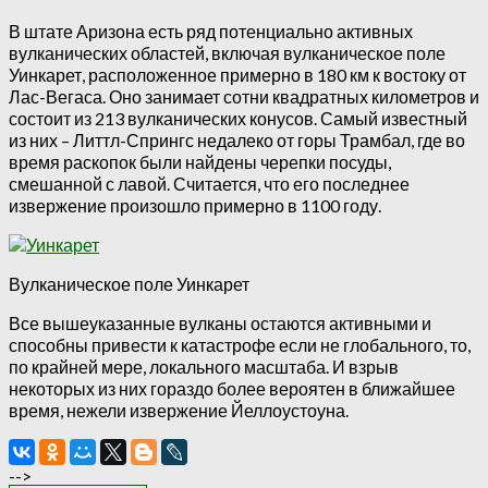
В штате Аризона есть ряд потенциально активных
вулканических областей, включая вулканическое поле
Уинкарет, расположенное примерно в 180 км к востоку от
Лас-Вегаса. Оно занимает сотни квадратных километров и
состоит из 213 вулканических конусов. Самый известный
из них – Литтл-Спрингс недалеко от горы Трамбал, где во
время раскопок были найдены черепки посуды,
смешанной с лавой. Считается, что его последнее
извержение произошло примерно в 1100 году.
Вулканическое поле Уинкарет
Все вышеуказанные вулканы остаются активными и
способны привести к катастрофе если не глобального, то,
по крайней мере, локального масштаба. И взрыв
некоторых из них гораздо более вероятен в ближайшее
время, нежели извержение Йеллоустоуна.
-->