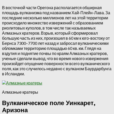
В восточной части Орегона располагается обширная
площадь вулканизма под названием Хай-Плейн-Лава. За
последние несколько миллионов лет на этой территории
происходило множество извержений с образованием
риолитовых куполов, в том числе так называемых
Алмазных кратеров. Взрыв, который сформировал
большую часть из них, произошел в 60 км к юго-востоку от
Бернса 7300–7700 лет назад и забросал вулканическими
обломками территорию площадью 60 кв. км. Глядя на
вздутия и поднятие почвы по краям Алмазных кратеров,
ученые сделали вывод, что во время нового извержения
произойдет опущение поверхности всего вулканического
поля, как это случилось недавно с вулканом Баурдарбунга
в Исландии.
Алмазные кратеры
Вулканическое поле Уинкарет,
Аризона