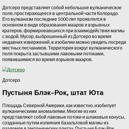
Дотсеро представляет собой небольшое вулканическое
поле, простирающееся в центральной части Колорадо.
Его вулканизм последние 5000 лет проявлялся в
основном в виде образования мааров и взрывных
кратеров, формировавшихся при взаимодействии магмы
с водой. Мусор, выброшенный из Дотсеро во время
недавних извержений, в изобилии можно увидеть посреди
местных песчаников. Территория вокруг вулканического
поля покрыта застывшими лавовыми потоками,
появившимися во время взрывов мааров.
Дотсеро
Пустыня Блэк-Рок, штат Юта
Площадь Северной Америки, как известно, изобилует
вулканическими аномалиями. Многие из них
представляют собой лавовые потоки и шлаковые конусы,
созданные путем излияния базальтовой магмы из
разломов в тектонических плитах. Пустыня Блэк-Рок,