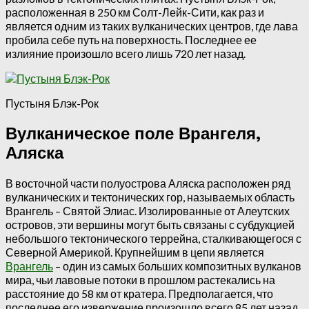
расположенная в 250 км Солт-Лейк-Сити, как раз и
является одним из таких вулканических центров, где лава
пробила себе путь на поверхность. Последнее ее
излияние произошло всего лишь 720 лет назад.
Пустыня Блэк-Рок
Вулканическое поле Врангеля,
Аляска
В восточной части полуострова Аляска расположен ряд
вулканических и тектонических гор, называемых область
Врангель – Святой Элиас. Изолированные от Алеутских
островов, эти вершины могут быть связаны с субдукцией
небольшого тектонического террейна, сталкивающегося с
Северной Америкой. Крупнейшим в цепи является
Врангель
– один из самых больших композитных вулканов
мира, чьи лавовые потоки в прошлом растекались на
расстояние до 58 км от кратера. Предполагается, что
последнее его извержение произошло всего 85 лет назад.