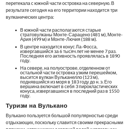
перетекала с южной части островка на северную. В
результате сегодня на его территории находится три
вулканических центра:
В южной части располагаются старые
стратовулканы Монте-Сарацено (481 м), Монте-
Ария (499 м) и Монте-Лючия (188 м).
В центре находится конус Ла-Фосса,
извергавшийся за 6 тысяч лет не менее 7 раз.
Последняя его активность проявлялась в 1890
году.
На севере, на полуострове, отделенном от
остальной части островка узким перешейком,
высится вулкан Вульканелло (123 м),
поднявшийся из моря в 183 году до н. э. Его
вершина включает в себя 3 пирокластических
конуса, извергавшихся в последний раз в 1550
году.
Туризм на Вулькано
Вулькано пользуется большой популярностью среди
отдыхающих, поскольку славится своими прекрасными