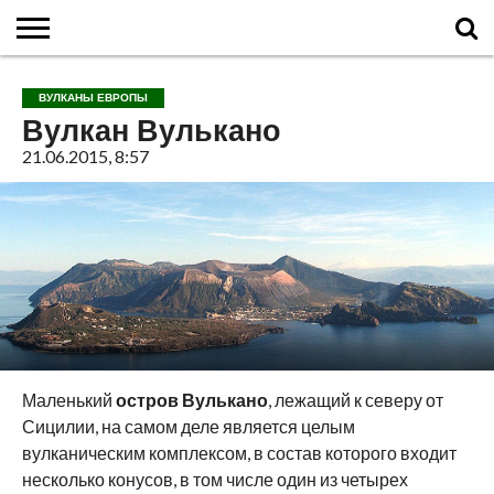
ГЛАВНАЯ
О
ВУЛКАНЫ
КАЛЬДЕРЫ
НОВОСТИ
ФАКТЫ
ИСТОРИЯ
МОНИТОРИНГ
ВИДЕО
ТУРИСТАМ
О
КАРТА
КОНТАКТЫ
ВУЛКАНЫ ЕВРОПЫ
ВУЛКАНАХ
МИРА
САЙТЕ
САЙТА
Вулкан Вулькано
21.06.2015, 8:57
Маленький
остров Вулькано
, лежащий к северу от
Сицилии, на самом деле является целым
вулканическим комплексом, в состав которого входит
несколько конусов, в том числе один из четырех