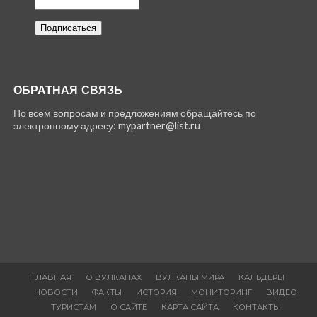
ОБРАТНАЯ СВЯЗЬ
По всем вопросам и предложениям обращайтесь по
электронному адресу: mypartner@list.ru
ГЛАВНАЯ
О ВУЛКАНАХ
ВУЛКАНЫ МИРА
КАЛЬДЕРЫ
НОВОСТИ
ФАКТЫ
ИСТОРИЯ
МОНИТОРИНГ
ВИДЕО
ТУРИСТАМ
О САЙТЕ
КАРТА САЙТА
КОНТАКТЫ