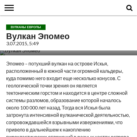
ГЛАВНАЯ
О
ВУЛКАНЫ
КАЛЬДЕРЫ
НОВОСТИ
ФАКТЫ
ИСТОРИЯ
МОНИТОРИНГ
ВИДЕО
ТУРИСТАМ
О
КАРТА
КОНТАКТЫ
ВУЛКАНЫ ЕВРОПЫ
ВУЛКАНАХ
МИРА
САЙТЕ
САЙТА
Вулкан Эпомео
3.07.2015, 5:49
Эпомео – потухший вулкан на острове Искья,
расположенный в южной части огромной кальдеры,
куда помимо него входит еще несколько конусов.
С
геологической точки зрения он является
тектоническим горстом и находится в центре сложной
системы разломов, образование которой началось
около 100 000 лет назад. Тогда вся Искья была
затронута интенсивной вулканической деятельностью,
сопровождавшейся взрывными извержениями, что
привело в дальнейшем к накоплению
пирокластических отложений в разных частях острова.