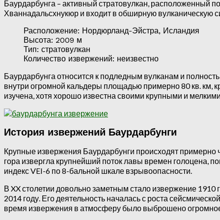
Баурдарбунга – активный стратовулкан, расположенный по
Хваннадальсхнукюр и входит в обширную вулканическую си
Расположение: Нордюрланд-Эйстра, Исландия
Высота: 2009 м
Тип: стратовулкан
Количество извержений: неизвестно
Баурдарбунга относится к подледным вулканам и полностью
внутри огромной кальдеры площадью примерно 80 кв. км, к
изучена, хотя хорошо известна своими крупными и мелким
История извержений Баурдарбунги
Крупные извержения Баурдарбунги происходят примерно чере
гора извергла крупнейший поток лавы времен голоцена, п
индекс VEI-6 по 8-бальной шкале взрывоопасности.
В XX столетии довольно заметным стало извержение 1910 
2014 году. Его деятельность началась с роста сейсмической
время извержения в атмосферу было выброшено огромное к