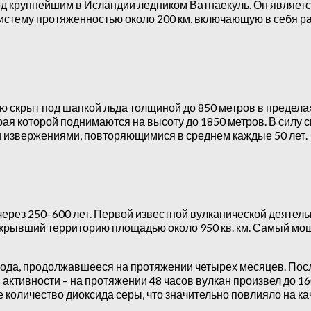
д крупнейшим в Исландии ледником Ватнаекуль. Он являетс
стему протяженностью около 200 км, включающую в себя ра
 скрыт под шапкой льда толщиной до 850 метров в пределах
рая которой поднимаются на высоту до 1850 метров. В силу
и извержениями, повторяющимися в среднем каждые 50 лет.
з 250–600 лет. Первой известной вулканической деятельност
окрывший территорию площадью около 950 кв. км. Самый мощ
года, продолжавшееся на протяжении четырех месяцев. Пос
 активности – на протяжении 48 часов вулкан произвел до 16
оличество диоксида серы, что значительно повлияло на кач