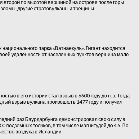
я второй по высотой вершиной на острове после горы
зломы, другие стратовулканы и трещины.
 национального парка «Ватнаекуль». Гигант находится
 своей удаленности от населенных пунктов вершина мало
ью в его истории стал взрыв в 6600 году до н. э. Тогда
ный взрыв вулкана произошел в 1477 году и получил
ледний раз Баурдарбунга демонстрировал свою силу в
00 подземных толчков, в том числе магнитудой до 4.5. Во
ество воздуха в Исландии.