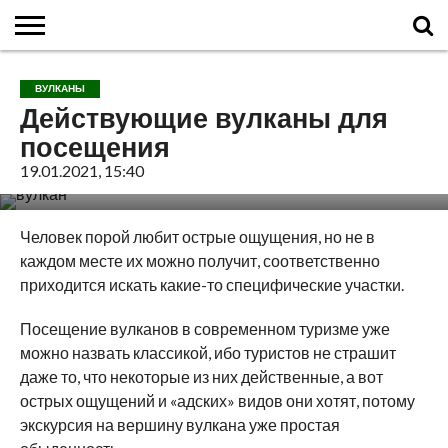
ГЛАВНАЯ
О
ВУЛКАНЫ
КАЛЬДЕРЫ
НОВОСТИ
ФАКТЫ
ИСТОРИЯ
МОНИТОРИНГ
ВИДЕО
ТУРИСТАМ
О
КАРТА
КОНТАКТЫ
ВУЛКАНЫ
ВУЛКАНАХ
МИРА
САЙТЕ
САЙТА
Действующие вулканы для
посещения
19.01.2021, 15:40
Человек порой любит острые ощущения, но не в
каждом месте их можно получит, соответственно
приходится искать какие-то специфические участки.
Посещение вулканов в современном туризме уже
можно назвать классикой, ибо туристов не страшит
даже то, что некоторые из них действенные, а вот
острых ощущений и «адских» видов они хотят, потому
экскурсия на вершину вулкана уже простая