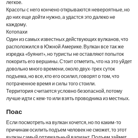
легкое.
Красоты с него кончено открываются невероятные, но
до них еще дойти нужно, а удастся это далеко не
каждому.
Котопахи
Один из самых известных действующих вулканов, что
расположился в Южной Америке. Вулкан все так же
изредка «буянит», но туристы не оставляют попыток
покорить его вершины. Стоит отметить, что на это уйдет
довольно много времени, около двух-трех суток
подъема, но все, кто его осилил, говорят о том, что
потраченное время и силы того стоили.
Территория считается условно безопасной, потому
лучше идти с кем-то или взять проводника из местных.
Поас
Если посмотреть на вулкан хочется, но по каким-то
причинам осилить подъем человек не сможет, то этот
вулкан самый оптимальный вариант. Подъем займет