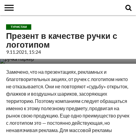
ГЛАВНАЯ
О
ВУЛКАНЫ
КАЛЬДЕРЫ
НОВОСТИ
ФАКТЫ
ИСТОРИЯ
МОНИТОРИНГ
ВИДЕО
ТУРИСТАМ
О
КАРТА
КОНТАКТЫ
ТУРИСТАМ
ВУЛКАНАХ
МИРА
САЙТЕ
САЙТА
Презент в качестве ручки с
логотипом
9.11.2021, 15:24
Замечено, что на презентациях, рекламных и
благотворительных акциях, от ручек с логотипом никто
не отказывается. Они не повторяют «судьбу» открыток,
флажков и воздушных шариков, засоряющих
территорию. Поэтому компаниям следует обращаться
именно к этому полезному предмету, продвигая на
рынок свою продукцию. Еще одно преимущество ручек
с логотипом это — постоянно действующая, но
ненавязчивая реклама. Для массовой рекламы