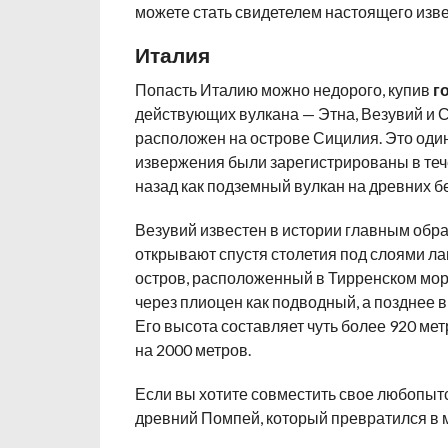
можете стать свидетелем настоящего изв
Италия
Попасть Италию можно недорого, купив
г
действующих вулкана — Этна, Везувий и 
расположен на острове Сицилия. Это один
извержения были зарегистрированы в тече
назад как подземный вулкан на древних б
Везувий известен в истории главным обр
открывают спустя столетия под слоями л
остров, расположенный в Тирренском мор
через плиоцен как подводный, а позднее в
Его высота составляет чуть более 920 ме
на 2000 метров.
Если вы хотите совместить свое любопыт
древний Помпей, который превратился в 