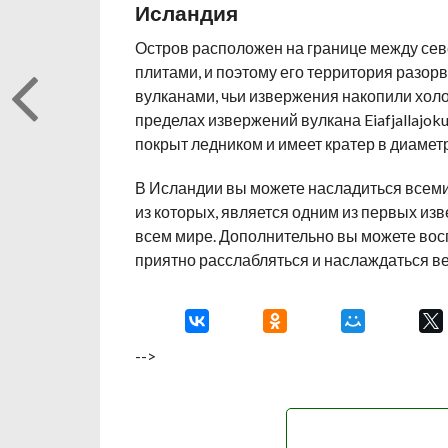
Исландия
Остров расположен на границе между се
плитами, и поэтому его территория разор
вулканами, чьи извержения накопили холо
пределах извержений вулкана Eiafjallajok
покрыт ледником и имеет кратер в диаметр
В Исландии вы можете насладиться всеми
из которых, является одним из первых из
всем мире. Дополнительно вы можете восп
приятно расслабляться и наслаждаться 
-->