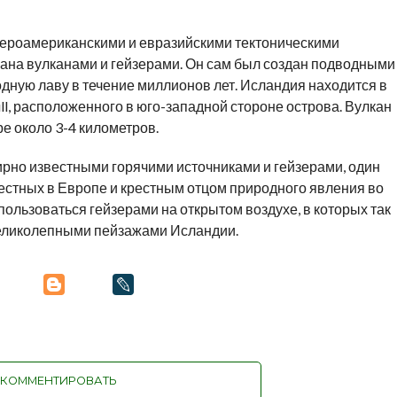
вероамериканскими и евразийскими тектоническими
вана вулканами и гейзерами. Он сам был создан подводными
дную лаву в течение миллионов лет. Исландия находится в
ull, расположенного в юго-западной стороне острова. Вулкан
е около 3-4 километров.
рно известными горячими источниками и гейзерами, один
вестных в Европе и крестным отцом природного явления во
ользоваться гейзерами на открытом воздухе, в которых так
великолепными пейзажами Исландии.
КОММЕНТИРОВАТЬ