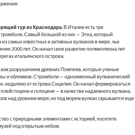
ержения.
орящий тур из Краснодара
. В Италии есть три
Стромболи. Самый большой из них — Этна, который
 из самых известных и активных вулканов в мире, чьи
ние 2000 лет. Он начал свое развитие полмиллиона лет
ерегах итальянского острова.
азом разрушением древних Помпеев, которые ученые
авы и обломков. Стромболи — одноименный вулканический
е, недалеко от острова Сицилия. Он начал формироваться
 плейстоцене и голоцене — в качестве надземного вулкана.
тров над уровнем моря, но под морем вулкан скрывается еще
ство с природными элементами с историей, посетите
музей под открытым небом.