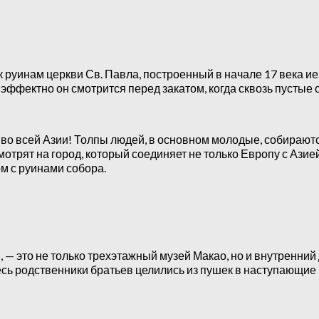
к руинам церкви Св. Павла, построенный в начале 17 века
о эффектно он смотрится перед закатом, когда сквозь пустые 
 во всей Азии! Толпы людей, в основном молодые, собираютс
мотрят на город, который соединяет не только Европу с Азие
м с руинами собора.
и, — это не только трехэтажный музей Макао, но и внутренни
сь родственники братьев целились из пушек в наступающие 