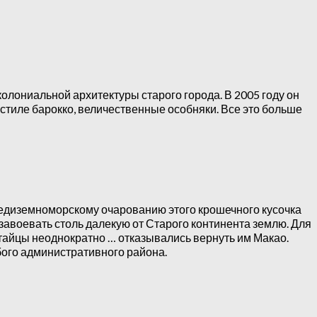
колониальной архитектуры старого города. В 2005 году он
стиле барокко, величественные особняки. Все это больше
 средиземноморскому очарованию этого крошечного кусочка
завоевать столь далекую от Старого континента землю. Для
китайцы неоднократно … отказывались вернуть им Макао.
обого административного района.