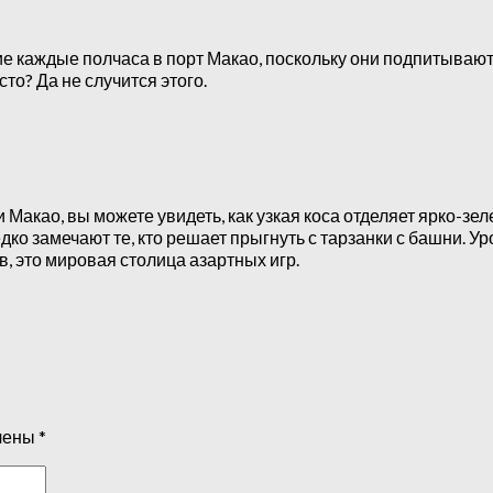
 каждые полчаса в порт Макао, поскольку они подпитывают 
то? Да не случится этого.
ни Макао, вы можете увидеть, как узкая коса отделяет ярко-
редко замечают те, кто решает прыгнуть с тарзанки с башни.
в, это мировая столица азартных игр.
чены
*