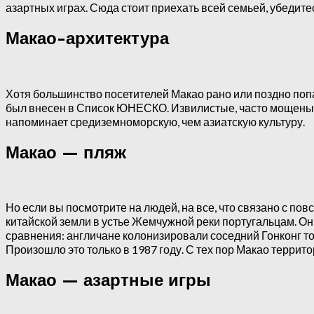
азартных играх. Сюда стоит приехать всей семьей, убедите
Макао-архитектура
Хотя большинство посетителей Макао рано или поздно попада
был внесен в Список ЮНЕСКО. Извилистые, часто мощеные 
напоминает средиземноморскую, чем азиатскую культуру.
Макао — пляж
Но если вы посмотрите на людей, на все, что связано с по
китайской земли в устье Жемчужной реки португальцам. Он
сравнения: англичане колонизировали соседний Гонконг тол
Произошло это только в 1987 году. С тех пор Макао террит
Макао — азартные игры