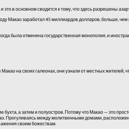
и это в основном сводится к тому, что здесь разрешены азар
году Макао заработал 45 миллиардов долларов, больше, чем
 когда была отменена государственная монополия, и иност
Макао на своих галеонах, они узнали от местных жителей, что
е бухта, а затем и полуостров. Потому что Макао — это про
ао. Прогуливаясь между молитвенными домами, расположенн
уважения своим божествам.