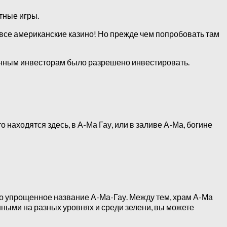
тные игры.
 все американские казино! Но прежде чем попробовать там
ранным инвесторам было разрешено инвестировать.
 находятся здесь, в А-Ма Гау, или в заливе А-Ма, богине
сто упрощенное название А-Ма-Гау. Между тем, храм А-Ма
ыми на разных уровнях и среди зелени, вы можете