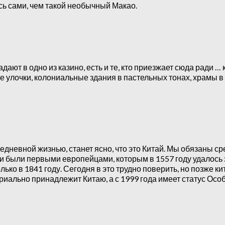
сь сами, чем такой необычный Макао.
ют в одно из казино, есть и те, кто приезжает сюда ради … 
улочки, колониальные здания в пастельных тонах, храмы в 
вседневной жизнью, станет ясно, что это Китай. Мы обязаны
и были первыми европейцами, которым в 1557 году удалось 
ько в 1841 году. Сегодня в это трудно поверить, но позже 
ориально принадлежит Китаю, а с 1999 года имеет статус Ос