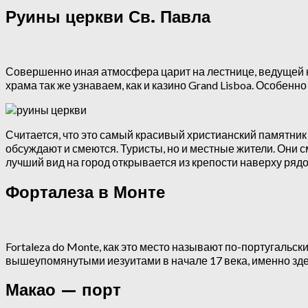
Руины церкви Св. Павла
Совершенно иная атмосфера царит на лестнице, ведущей 
храма так же узнаваем, как и казино Grand Lisboa. Особенн
Считается, что это самый красивый христианский памятник
обсуждают и смеются. Туристы, но и местные жители. Они с
лучший вид на город открывается из крепости наверху рядо
Форталеза в Монте
Fortaleza do Monte, как это место называют по-португальск
вышеупомянутыми иезуитами в начале 17 века, именно зде
Макао — порт