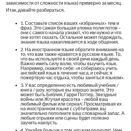
зависимости от сложности языка) примерно за месяц.
Итак, давайте разбираться.
1. Составьте список ваших «избранных» тем и
фраз. Это самая большая уловка полиглотов –
они с самого начала узнают, что им нужно и что
они хотят сказать. Остальное может подождать,
знание языка накапливается в ходе общения.
2. На иностранном языке обратите внимание на
то, что вам также нравится в русском языке. То,
что вы используете в своей речи каждый день.
Важно иметь силу волю, чтобы выучить язык.
Например, скажите себе: «я собираюсь учить
английский язык в течение часа, и сейчас я
пожертвую час отдыха, чтобы заняться языком».
3. У вас определенно есть любимый учебник /
книга / шоу, которые вы хорошо знаете. Это
может быть Библия, Гарри Поттер, Звездные
войны или Жгучая красотка – любой ваш
любимый фильм или сериал. Просматривая их
на иностранном языке с субтитрами, вы
значительно пополните ваш словарный запас. А
любые отрывки или сцены будет полезно
заучить наизусть.
4. Узнайте больше о том, что вам подходит. Чем