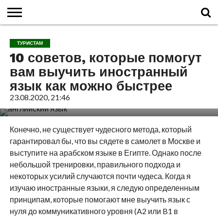
ГЛАВНАЯ
О
ВУЛКАНЫ
КАЛЬДЕРЫ
НОВОСТИ
ФАКТЫ
ИСТОРИЯ
МОНИТОРИНГ
ВИДЕО
ТУРИСТАМ
О
КАРТА
КОНТАКТЫ
ТУРИСТАМ
ВУЛКАНАХ
МИРА
САЙТЕ
САЙТА
10 советов, которые помогут
вам выучить иностранный
язык как можно быстрее
23.08.2020, 21:46
Конечно, не существует чудесного метода, который
гарантировал бы, что вы сядете в самолет в Москве и
выступите на арабском языке в Египте. Однако после
небольшой тренировки, правильного подхода и
некоторых усилий случаются почти чудеса. Когда я
изучаю иностранные языки, я следую определенным
принципам, которые помогают мне выучить язык с
нуля до коммуникативного уровня (A2 или B1 в