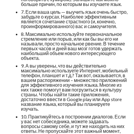
больше причин, по которым вы изучаете язык.
7. Если ваша цель — выучить язык очень быстро,
забудьте о курсах. Наиболее эффективным
является сочетание страстного (и, конечно,
проинформированного) вас и самоучителя.
8. Максимально используйте первоначальное
стремление или порыв, или как бы вы его ни
называли, просто начальное рвение. В течение
первых часов и дней ваш мозг готов удержать
наибольший объем нового интересующего
объекта.
9. А вы уверены, что вы действительно
максимально используете Интернет, мобильный
телефон, планшет и т.д.? Так вот, оказывается, в
вашем распоряжении – множество приложений
для эффективного изучения языка. Многие из
них также помогут вам погрузиться в культуру
страны. Чтобы найти такие приложения,
достаточно ввести в Google play или App store
название языка, который вы планируете
изучать.
10. Практикуйтесь в построении диалогов. Если
у вас нет собеседника, можете задавать
вопросы самому себе, и тут же находить на них
ответы. Не пропускайте этот важный момент,