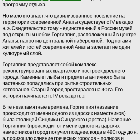
программу отдыха.
Но мало кто знает, что цивилизованное поселение на
территории современной Анапы существует с IV века до
н. э. Свидетельство тому – единственный в России музей
под открытым небом Горгиппия, расположенный в центре
Анапы, напротив центральной набережной. Под ногами
жителей и гостей современной Анапы залегает не один
культурный слой.
Горгиппия представляет собой комплекс
реконструированных кварталов и построек древнего
города. Каменные глыбы и предметы античного быта
частенько попадались при рытье строительных
котлованов. Старый город простирался на 40 га. Его
история начинается с IV века до н. э.
В те незапамятные времена, Горгиппия (название
происходит от имени одного из царских наместников)
была столицей Синдики (Синдского царства). Название
Горгиппия (происходит от имени одного из царских
наместников) город получил позднее, когда в 480 году до н.
э. произошло слияние греческих городов – полисов и