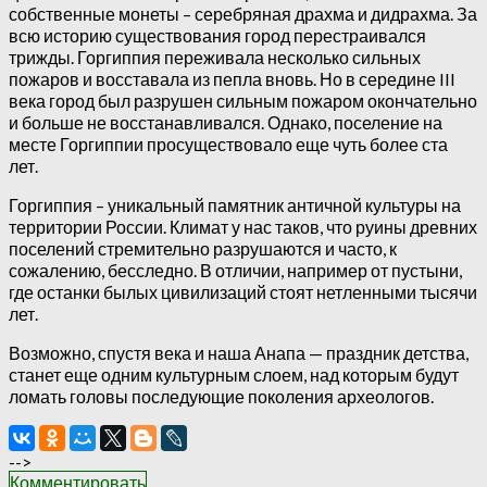
собственные монеты – серебряная драхма и дидрахма. За
всю историю существования город перестраивался
трижды. Горгиппия переживала несколько сильных
пожаров и восставала из пепла вновь. Но в середине III
века город был разрушен сильным пожаром окончательно
и больше не восстанавливался. Однако, поселение на
месте Горгиппии просуществовало еще чуть более ста
лет.
Горгиппия – уникальный памятник античной культуры на
территории России. Климат у нас таков, что руины древних
поселений стремительно разрушаются и часто, к
сожалению, бесследно. В отличии, например от пустыни,
где останки былых цивилизаций стоят нетленными тысячи
лет.
Возможно, спустя века и наша Анапа — праздник детства,
станет еще одним культурным слоем, над которым будут
ломать головы последующие поколения археологов.
-->
Комментировать