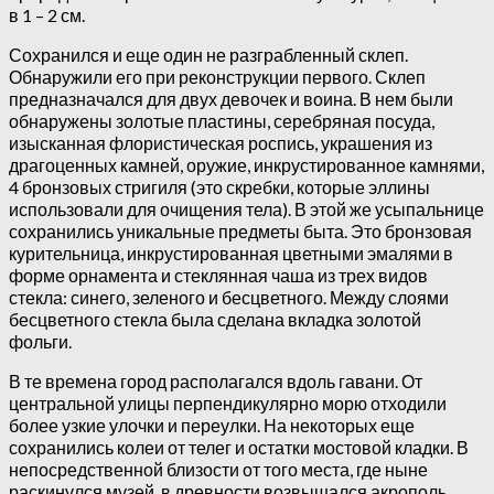
в 1 – 2 см.
Сохранился и еще один не разграбленный склеп.
Обнаружили его при реконструкции первого. Склеп
предназначался для двух девочек и воина. В нем были
обнаружены золотые пластины, серебряная посуда,
изысканная флористическая роспись, украшения из
драгоценных камней, оружие, инкрустированное камнями,
4 бронзовых стригиля (это скребки, которые эллины
использовали для очищения тела). В этой же усыпальнице
сохранились уникальные предметы быта. Это бронзовая
курительница, инкрустированная цветными эмалями в
форме орнамента и стеклянная чаша из трех видов
стекла: синего, зеленого и бесцветного. Между слоями
бесцветного стекла была сделана вкладка золотой
фольги.
В те времена город располагался вдоль гавани. От
центральной улицы перпендикулярно морю отходили
более узкие улочки и переулки. На некоторых еще
сохранились колеи от телег и остатки мостовой кладки. В
непосредственной близости от того места, где ныне
раскинулся музей, в древности возвышался акрополь,