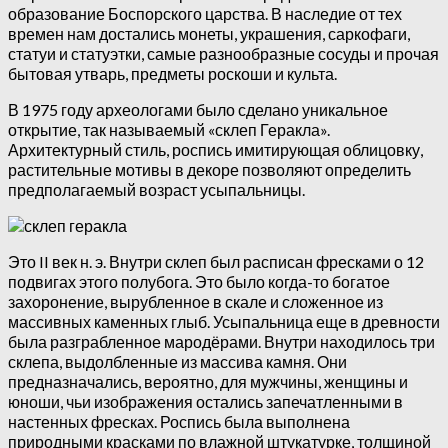
образование Боспорского царства. В наследие от тех
времен нам достались монеты, украшения, саркофаги,
статуи и статуэтки, самые разнообразные сосуды и прочая
бытовая утварь, предметы роскоши и культа.
В 1975 году археологами было сделано уникальное
открытие, так называемый «склеп Геракла».
Архитектурный стиль, роспись имитирующая облицовку,
растительные мотивы в декоре позволяют определить
предполагаемый возраст усыпальницы.
Это II век н. э. Внутри склеп был расписан фресками о 12
подвигах этого полубога. Это было когда-то богатое
захоронение, вырубленное в скале и сложенное из
массивных каменных глыб. Усыпальница еще в древности
была разграбленное мародёрами. Внутри находилось три
склепа, выдолбленные из массива камня. Они
предназначались, вероятно, для мужчины, женщины и
юноши, чьи изображения остались запечатленными в
настенных фресках. Роспись была выполнена
природными красками по влажной штукатурке, толщиной