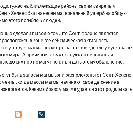
наводил ужас на близлежащие районы своим свирепым
я Сент-Хеленс был нанесен материальный ущерб на общую
мо этого погибло 57 людей.
еные сделали вывод о том, что Сент-Хеленс является
расположен в зоне где сейсмическая активность
отсутствует магма, несмотря на это поведение у вулкана не
ного мира. А причиной этому послужила непонятная
ные до сих пор не могут понять и дать этому объяснение.
могут быть запасы магмы, они расположены от Сент-Хеленс
моменты, когда массы магмы начинают свое движение в
извергается. Каким образом магме удается это проделывать