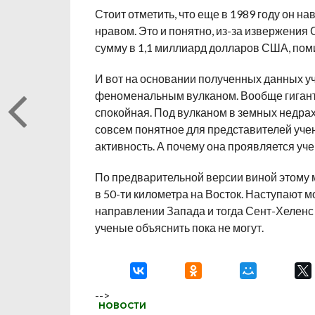
Стоит отметить, что еще в 1989 году он 
нравом. Это и понятно, из-за извержени
сумму в 1,1 миллиард долларов США, поми
И вот на основании полученных данных уч
феноменальным вулканом. Вообще гигант 
спокойная. Под вулканом в земных недрах 
совсем понятное для представителей уче
активность. А почему она проявляется уче
По предварительной версии виной этому 
в 50-ти километра на Восток. Наступают 
направлении Запада и тогда Сент-Хеленс 
ученые объяснить пока не могут.
-->
НОВОСТИ