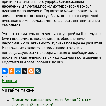
причинит значительного ущерба близлежащим
населенным пунктам, поскольку территория вокруг
вулкана малонаселена. Однако это может повлиять на
авиаперевозки, поскольку облака пепла от извержений
вулканов могут представлять опасность для двигателей
самолетов.
Ученые внимательно следят за ситуацией на Шивелуче и
будут продолжать предоставлять обновленную
информацию об активности вулкана по мере ее развития.
Извержение является напоминанием о силе и
непредсказуемости природы, а также о необходимости
проявлять бдительность при наблюдении за стихийными
бедствиями и реагировании на них.
-->
Новости
Читайте также
Полипропиленовая лента белая 12 мм с
усиленной адгезией