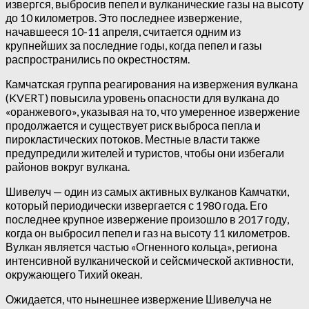
извергся, выбросив пепел и вулканические газы на высоту
до 10 километров. Это последнее извержение,
начавшееся 10-11 апреля, считается одним из
крупнейших за последние годы, когда пепел и газы
распространились по окрестностям.
Камчатская группа реагирования на извержения вулкана
(KVERT) повысила уровень опасности для вулкана до
«оранжевого», указывая на то, что умеренное извержение
продолжается и существует риск выброса пепла и
пирокластических потоков. Местные власти также
предупредили жителей и туристов, чтобы они избегали
районов вокруг вулкана.
Шивелуч — один из самых активных вулканов Камчатки,
который периодически извергается с 1980 года. Его
последнее крупное извержение произошло в 2017 году,
когда он выбросил пепел и газ на высоту 11 километров.
Вулкан является частью «Огненного кольца», региона
интенсивной вулканической и сейсмической активности,
окружающего Тихий океан.
Ожидается, что нынешнее извержение Шивелуча не