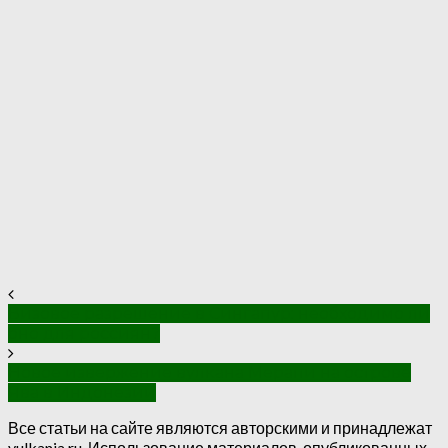
Визовое разрешение в Сингапур: необходимо ли
оно для россиян?
Новое извержение вулкана Мерапи на острове
Ява в Индонезии
Все статьи на сайте являются авторскими и принадлежат
vulkania.ru. Использование материалов, опубликованных